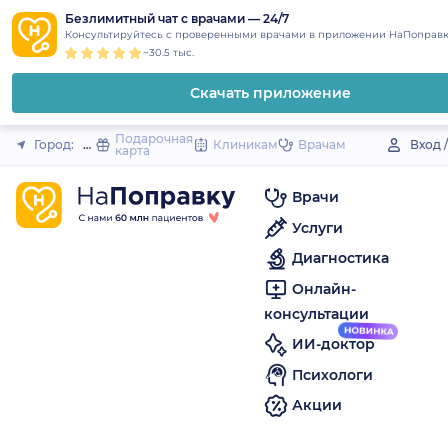
1
2
3
4
5
to
Безлимитный чат с врачами — 24/7
Закрыть
Консультируйтесь с проверенными врачами в приложении НаПоправк
content
~30.5 тыс.
Скачать приложение
Подарочная
Город:
Новодвинск
Клиникам
Врачам
Вход 
карта
Врачи
Услуги
Диагностика
Онлайн-
консультации
ИИ-доктор
Психологи
Акции