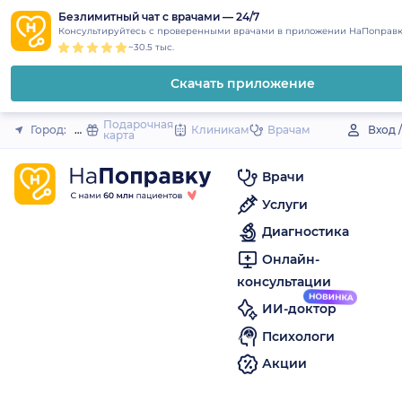
1
2
3
4
5
to
Безлимитный чат с врачами — 24/7
Закрыть
Консультируйтесь с проверенными врачами в приложении НаПоправк
content
~30.5 тыс.
Скачать приложение
Подарочная
Город:
Новосокольники
Клиникам
Врачам
Вход 
карта
Врачи
Услуги
Диагностика
Онлайн-
консультации
ИИ-доктор
Психологи
Акции