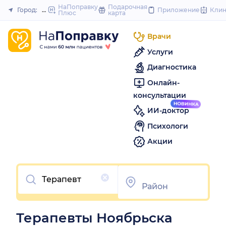
to
НаПоправку
Подарочная
Город:
Ноябрьск
Приложение
Кли
Плюс
карта
Закрыть
content
Врачи
Услуги
Диагностика
Онлайн-
консультации
ИИ-доктор
Психологи
Акции
Очистить
Терапевты Ноябрьска