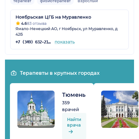
терапевт
физиотерапевт
Взрослый
Ноябрьская ЦГБ на Муравленко
4.6
83 отзыва
Ямало-Ненецкий АО, г Ноябрьск, ул Муравленко, д
42Б
показать
+7 (349) 632-21-13
Терапевты в крупных городах
Тюмень
359
врачей
Найти
врача