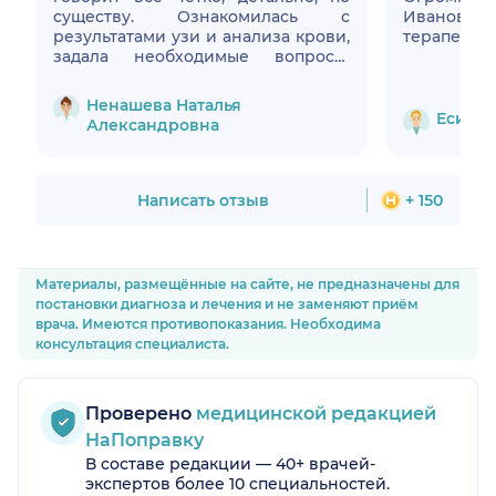
существу. Ознакомилась с
Ивано
результатами узи и анализа крови,
терапевтич
задала необходимые вопросы,
проконсультировала, дала
рекомендации! Я всем очень
Ненашева Наталья
довольна!
Есипо
Александровна
Написать отзыв
+ 150
Материалы, размещённые на сайте, не предназначены для
постановки диагноза и лечения и не заменяют приём
врача. Имеются противопоказания. Необходима
консультация специалиста.
Проверено
медицинской редакцией
НаПоправку
В составе редакции — 40+ врачей-
экспертов более 10 специальностей.