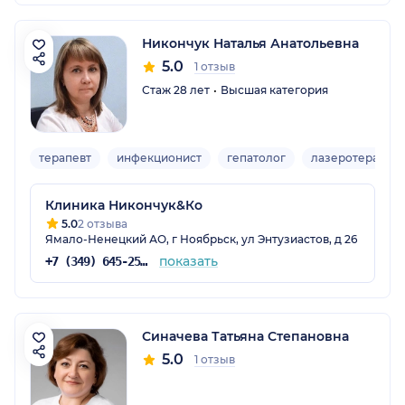
Никончук Наталья Анатольевна
5.0
1 отзыв
Стаж 28 лет
Высшая категория
терапевт
инфекционист
гепатолог
лазеротерапевт
Клиника Никончук&Ко
5.0
2 отзыва
Ямало-Ненецкий АО, г Ноябрьск, ул Энтузиастов, д 26
показать
+7 (349) 645-25-20
Синачева Татьяна Степановна
5.0
1 отзыв