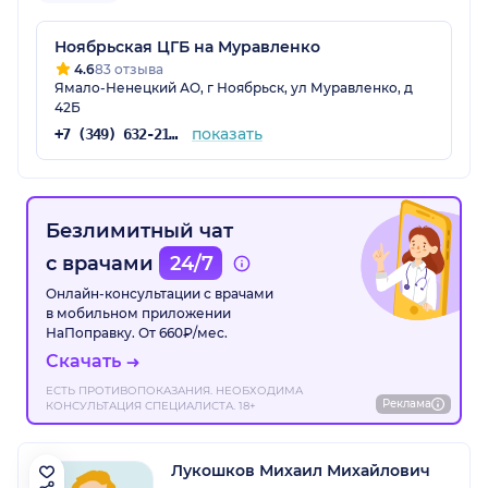
Ноябрьская ЦГБ на Муравленко
4.6
83 отзыва
Ямало-Ненецкий АО, г Ноябрьск, ул Муравленко, д
42Б
показать
+7 (349) 632-21-13
Безлимитный чат
с врачами
24/7
Онлайн-консультации с врачами
в мобильном приложении
НаПоправку. От 660₽/мес.
Скачать
ЕСТЬ ПРОТИВОПОКАЗАНИЯ. НЕОБХОДИМА
Реклама
КОНСУЛЬТАЦИЯ СПЕЦИАЛИСТА. 18+
Лукошков Михаил Михайлович