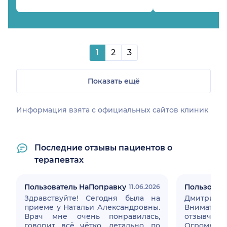
1
2
3
Показать ещё
Информация взята c официальных сайтов клиник
Последние отзывы пациентов о
терапевтах
Пользователь НаПоправку
Пользоват
11.06.2026
Здравствуйте! Сегодня была на
Дмитрий И
приеме у Натальи Александровны.
Внимат
Врач мне очень понравилась,
отзывчивы
говорит всё чётко, детально, по
Огромно