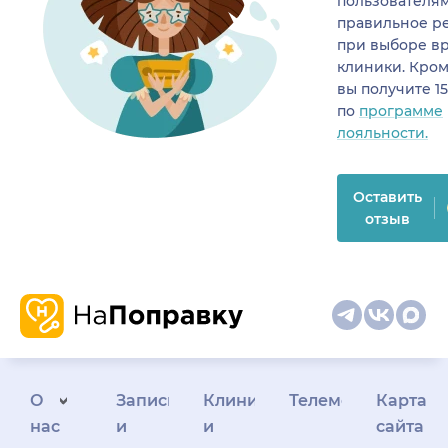
пользователя
правильное р
при выборе в
клиники. Кром
вы получите 1
по
программе
лояльности.
Оставить
отзыв
О
Запись
Клиникам
Телемедицина
Карта
нас
и
и
сайта