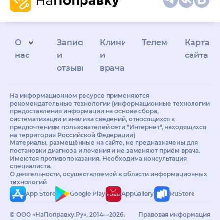
О
Запись
Клиникам
Телемедицина
Карта
нас
и
и
сайта
отзывы
врачам
На информационном ресурсе применяются
рекомендательные технологии (информационные технологии
предоставления информации на основе сбора,
систематизации и анализа сведений, относящихся к
предпочтениям пользователей сети "Интернет", находящихся
на территории Российской Федерации)
Материалы, размещённые на сайте, не предназначены для
постановки диагноза и лечения и не заменяют приём врача.
Имеются противопоказания. Необходима консультация
специалиста.
О деятельности, осуществляемой в области информационных
технологий
App Store
Google Play
AppGallery
RuStore
© ООО «НаПоправку.Ру», 2014—2026.
Правовая информация