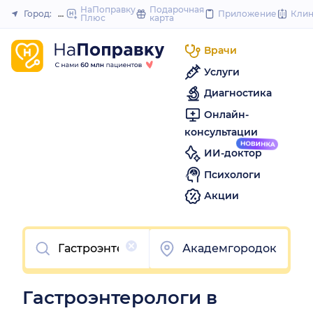
to
НаПоправку
Подарочная
Город:
Новосибирск
Приложение
Кли
Плюс
карта
Закрыть
content
Врачи
Услуги
Диагностика
Онлайн-
консультации
ИИ-доктор
Психологи
Акции
Очистить
Академгородок
Гастроэнтерологи в