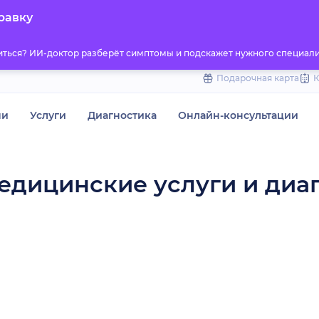
to
равку
content
титься? ИИ-доктор разберёт симптомы и подскажет нужного специали
Подарочная карта
чи
Услуги
Диагностика
Онлайн-консультации
едицинские услуги и диа