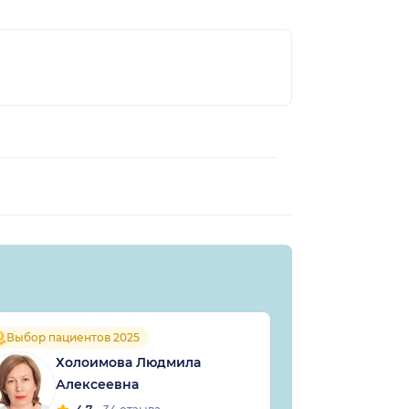
Коф
Выбор пациентов 2025
Ник
Холоимова Людмила
Алексеевна
4
гаст