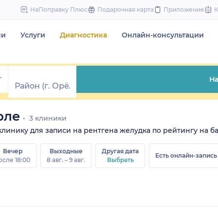
to
НаПоправку Плюс
Подарочная карта
Приложение
content
чи
Услуги
Диагностика
Онлайн-консультации
На
рле
3 клиники
 клинику для записи на рентгена желудка по рейтингу на ба
Вечер
Выходные
Другая дата
Есть онлайн-запись
осле 18:00
8 авг. – 9 авг.
Выбрать