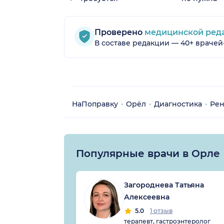
Проверено
медицинской ред
В составе редакции — 40+ врачей
НаПоправку
Орёл
Диагностика
Рен
Популярные врачи в Орле
Загороднева Татьяна
Алексеевна
5.0
1 отзыв
терапевт, гастроэнтеролог