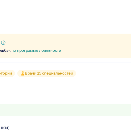
кэшбэк
по программе лояльности
егории
Врачи 25 специальностей
шки)