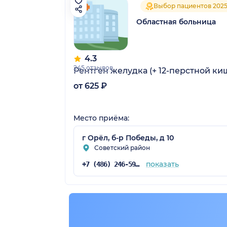
Выбор пациентов 202
Областная больница
4.3
245 отзывов
Рентген желудка (+ 12-перстной ки
от 625 ₽
Место приёма:
г Орёл, б-р Победы, д 10
Советский район
показать
+7 (486) 246-59-31