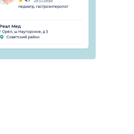
4.7
34 отзыва
педиатр, гастроэнтеролог
Реал Мед
Сакара на П
г Орёл, ш Наугорское, д 5
г Орёл, ул 1-я 
Советский район
Советский