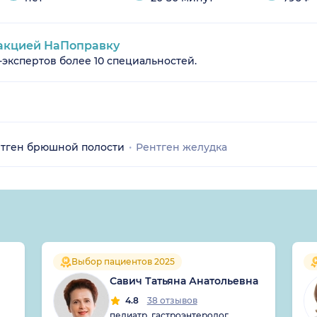
акцией НаПоправку
-экспертов более 10 специальностей.
тген брюшной полости
Рентген желудка
Выбор пациентов 2025
Савич Татьяна Анатольевна
4.8
38 отзывов
педиатр, гастроэнтеролог