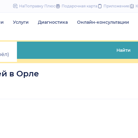
to
НаПоправку Плюс
Подарочная карта
Приложение
content
чи
Услуги
Диагностика
Онлайн-консультации
Найти
й в Орле