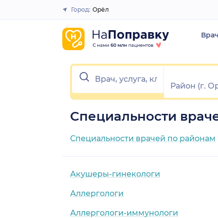
Город:
Орёл
Закрыть
Вра
Специальности враче
Специальности врачей по районам
Акушеры-гинекологи
Аллергологи
Аллергологи-иммунологи