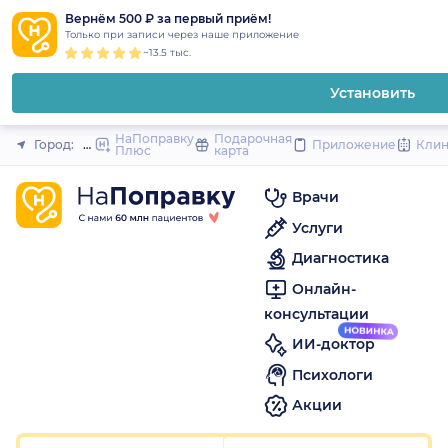
1
2
3
4
5
1
2
3
4
5
1
2
3
4
5
to
Вернём 500 ₽ за первый приём!
Закрыть
Только при записи через наше приложение
content
~13.5 тыс.
Установить
НаПоправку
Подарочная
Город:
Орёл
Приложение
Кли
Плюс
карта
Врачи
Услуги
Диагностика
Онлайн-
консультации
ИИ-доктор
Психологи
Акции