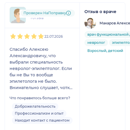
Отзыв о враче
+7xxxxxxxx85
Проверен НаПоправку
1 отзыв
Макаров Алексе
1
2
3
4
5
врач функциональной 
22.07.2026
невролог
эпилепто
Спасибо Алексею
Взрослый, детский
Александровичу, что
выбрали специальность
невролог-эпилептолог. Если
бы не Вы то вообще
эпилетолога не было.
Внимательно слушает, чотко
объясняет и дополняет если
Что понравилось больше всего?
не понятно, во время приёма
просто никаких лишних
Доброжелательность
движений не делает, даже
Профессионализм и опыт
удивительно, полное
Находит контакт с пациентом
погружение в работу. Жаль