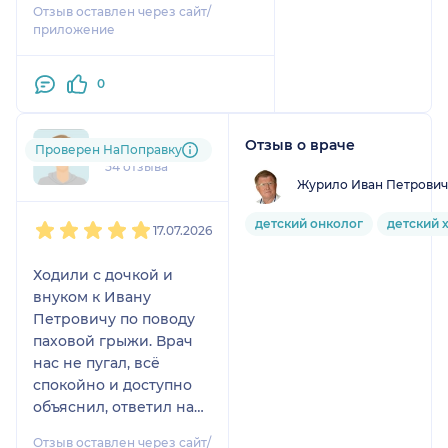
конечно, что очередь
Отзыв оставлен через сайт/
приходится ждать так долго,
приложение
но человек один. Впору как
Иоану Кронштадскому,
0
массовое лечение проводить
😄
Отзыв о враче
+7xxxxxxxx16
Проверен НаПоправку
54 отзыва
Журило Иван Петрович
1
2
3
4
5
детский онколог
детский 
17.07.2026
Ходили с дочкой и
внуком к Ивану
Петровичу по поводу
паховой грыжи. Врач
нас не пугал, всё
спокойно и доступно
объяснил, ответил на
все вопросы. Также
Отзыв оставлен через сайт/