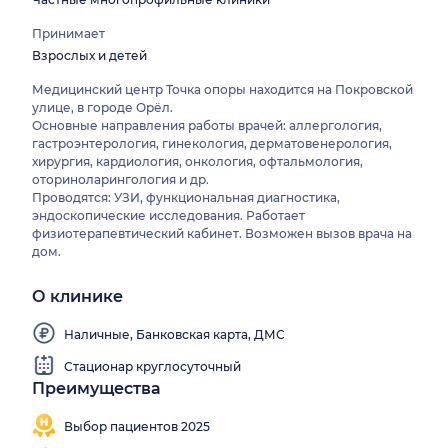
Принимает
Взрослых и детей
Медицинский центр Точка опоры находится на Покровской
улице, в городе Орёл.
Основные направления работы врачей: аллергология,
гастроэнтерология, гинекология, дерматовенерология,
хирургия, кардиология, онкология, офтальмология,
оториноларингология и др.
Проводятся: УЗИ, функциональная диагностика,
эндоскопические исследования. Работает
физиотерапевтический кабинет. Возможен вызов врача на
дом.
О клинике
Наличные, Банковская карта, ДМС
Стационар круглосуточный
Преимущества
Выезд
Работаем
на
все
Выбор пациентов 2025
дом
выходные