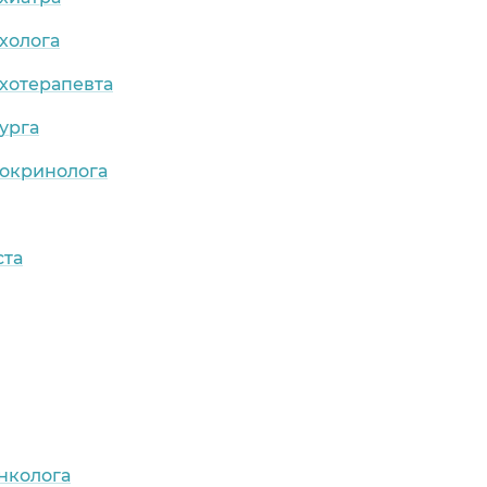
холога
хотерапевта
урга
докринолога
ста
нколога