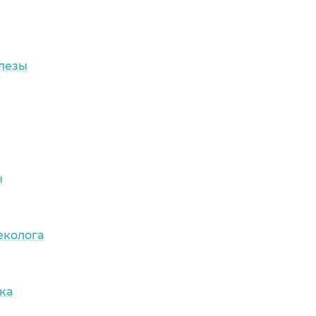
лезы
ы
еколога
ка