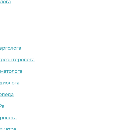
лога
ерголога
троэнтеролога
рматолога
рдиолога
опеда
Ра
ролога
хиатра