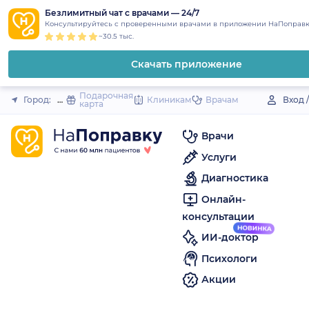
1
2
3
4
5
to
Безлимитный чат с врачами — 24/7
Закрыть
Консультируйтесь с проверенными врачами в приложении НаПоправк
content
~30.5 тыс.
Скачать приложение
Подарочная
Город:
Пудож
Клиникам
Врачам
Вход 
карта
Врачи
Услуги
Диагностика
Онлайн-
консультации
ИИ-доктор
Психологи
Акции