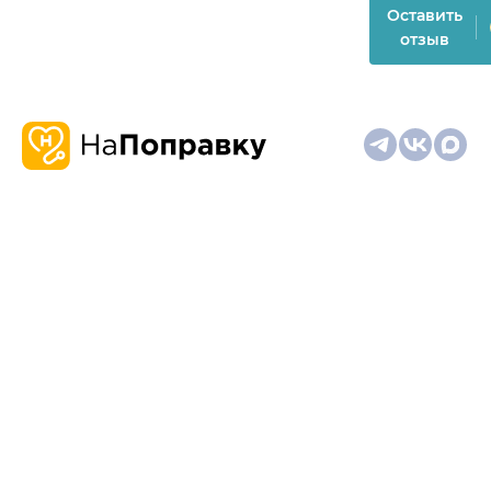
Оставить
отзыв
О
Запись
Клиникам
Телемедицина
Карта
нас
и
и
сайта
отзывы
врачам
На информационном ресурсе применяются
рекомендательные технологии (информационные технологии
предоставления информации на основе сбора,
систематизации и анализа сведений, относящихся к
предпочтениям пользователей сети "Интернет", находящихся
на территории Российской Федерации)
Материалы, размещённые на сайте, не предназначены для
постановки диагноза и лечения и не заменяют приём врача.