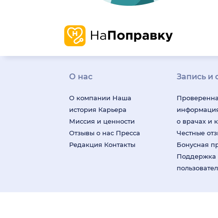
О нас
Запись и 
О компании
Наша
Проверенн
история
Карьера
информаци
Миссия и ценности
о врачах и 
Отзывы о нас
Пресса
Честные от
Редакция
Контакты
Бонусная п
Поддержка
пользовате
На информационном ресурсе применяются реко