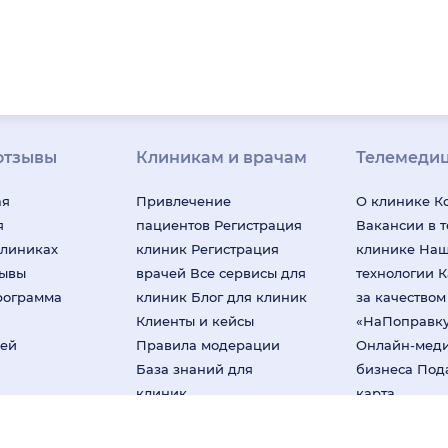
отзывы
Клиникам и врачам
Телемеди
ая
Привлечение
О клинике
К
я
пациентов
Регистрация
Вакансии в 
клиниках
клиник
Регистрация
клинике
На
зывы
врачей
Все сервисы для
технологии
К
рограмма
клиник
Блог для клиник
за качество
Клиенты и кейсы
«НаПоправк
лей
Правила модерации
Онлайн-мед
База знаний для
бизнеса
Под
клиник
карта
мендательные технологии (информационные технологии предоставл