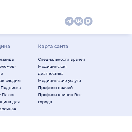
цина
Карта сайта
оманда
Специальности врачей
телемед-
Медицинская
ши
диагностика
ак следим
Медицинские услуги
м
Подписка
Профили врачей
у Плюс»
Профили клиник
Все
ицина для
города
арочная
ения информации на основе сбора,