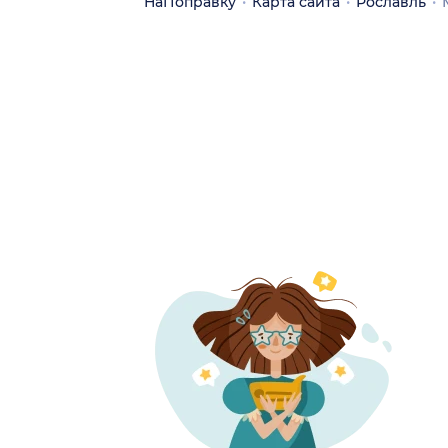
НаПоправку
Карта сайта
Рославль