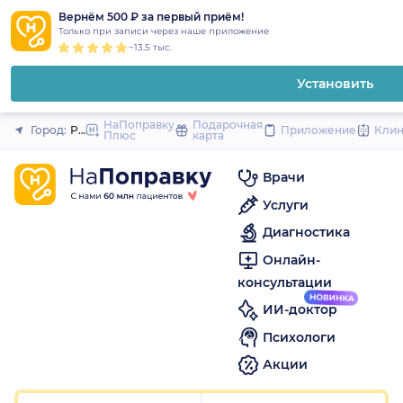
1
2
3
4
5
1
2
3
4
5
1
2
3
4
5
to
Вернём 500 ₽ за первый приём!
Закрыть
Только при записи через наше приложение
content
~13.5 тыс.
Установить
НаПоправку
Подарочная
Город:
Ростов-на-Дону
Приложение
Кли
Плюс
карта
Врачи
Услуги
Диагностика
Онлайн-
консультации
ИИ-доктор
Психологи
Акции