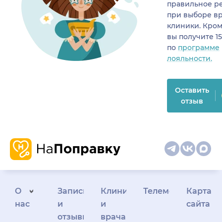
правильное р
при выборе в
клиники. Кром
вы получите 1
по
программе
лояльности.
Оставить
отзыв
О
Запись
Клиникам
Телемедицина
Карта
нас
и
и
сайта
отзывы
врачам