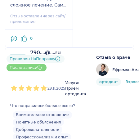
сложное лечение. Сама
являюсь многолетним
Отзыв оставлен через сайт/
пациентам и знакомым
приложение
рекомендую.
0
790....@....ru
Отзыв о враче
1 оценка
Проверен НаПоправку
До 5 записей через
После записи
Ефремян Ам
НаПоправку
1
2
3
4
5
ортодонт
Взрос
Услуга:
29.11.2025
Прием
ортодонта
Что понравилось больше всего?
Внимательное отношение
Понятные объяснения
Доброжелательность
Профессионализм и опыт