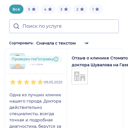
Всё
5
4
3
2
1
Сортировать:
Отзыв о клинике Стомат
oae....@....ru
Проверен НаПоправку
1 отзыв
доктора Шувалова на Газ
1
2
3
4
5
09.05.2025
Одна из лучших клиник
нашего города. Доктора
действительно
специалисты, всегда
точная и подробная
диагностика, берутся за