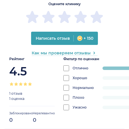
Оцените клинику
Написать отзыв
+ 150
Как мы проверяем отзывы
Рейтинг
Фильтр по оценкам
4.5
Отлично
progress:
100%
Хорошо
progress:
0%
Нормально
progress:
1 отзыв
0%
Плохо
progress:
1 оценка
0%
Ужасно
progress:
Заблокировано
Нерелевантно
0%
0
0