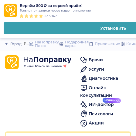
1
2
3
4
5
1
2
3
4
5
1
2
3
4
5
to
Вернём 500 ₽ за первый приём!
Закрыть
Только при записи через наше приложение
content
~13.5 тыс.
Установить
НаПоправку
Подарочная
Город:
Ростов-на-Дону
Приложение
Кли
Плюс
карта
Врачи
Услуги
Диагностика
Онлайн-
консультации
ИИ-доктор
Психологи
Акции