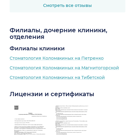
никакого налета. Всем
Смотреть все отзывы
рекомендую! Стоит
5900 рублей, но
повторная чистка
Филиалы, дочерние клиники,
через полгода будет
отделения
дешевле
Филиалы клиники
Стоматология Коломакиных на Петренко
Стоматология Коломакиных на Магнитогорской
Стоматология Коломакиных на Тибетской
Лицензии и сертификаты