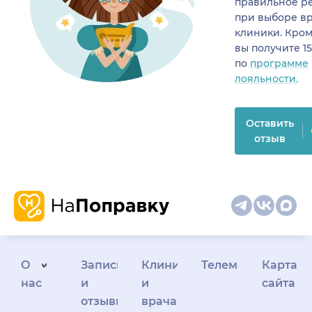
правильное р
при выборе в
клиники. Кром
вы получите 1
по
программе
лояльности.
Оставить
отзыв
О
Запись
Клиникам
Телемедицина
Карта
нас
и
и
сайта
отзывы
врачам