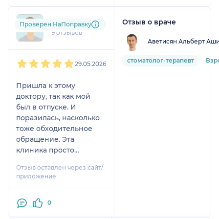
швов. И ещё очень
приятная медсестра у
Отзыв о враче
+7xxxxxxxx16
Проверен НаПоправку
него))
9 отзывов
Аветисян Альберт Аш
1
2
3
4
5
стоматолог-терапевт
Взр
29.05.2026
Пришла к этому
доктору, так как мой
был в отпуске. И
поразилась, насколько
тоже обходительное
обращение. Эта
клиника просто
насыщена
Отзыв оставлен через сайт/
профессионалами
приложение
своего дела,
приветливыми и
0
компетентными
докторами. Альерт