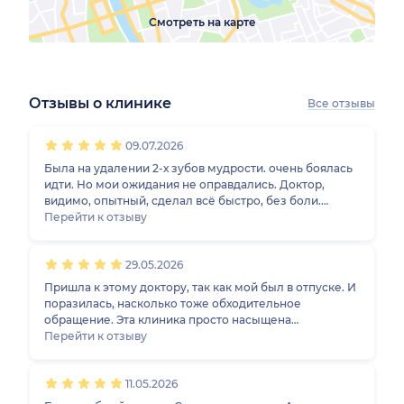
Смотреть на карте
Отзывы о клинике
Все отзывы
1
2
3
4
5
1
2
3
4
5
1
2
3
4
5
1
2
3
4
5
09.07.2026
Была на удалении 2-х зубов мудрости. очень боялась
идти. Но мои ожидания не оправдались. Доктор,
видимо, опытный, сделал всё быстро, без боли.
Только села в кресло - уже нужно было вставать. Дали
Перейти к отзыву
рекомендации, записали на снятие швов. И ещё очень
приятная медсестра у него))
29.05.2026
Пришла к этому доктору, так как мой был в отпуске. И
поразилась, насколько тоже обходительное
обращение. Эта клиника просто насыщена
профессионалами своего дела, приветливыми и
Перейти к отзыву
компетентными докторами. Альерт Ашикович
проконсультировал по поводу начавшегося
11.05.2026
стоматита, рассказал, чем мазать и полоскать и
отправил на сдачу соскоба. Я довольна, надеюсь, что