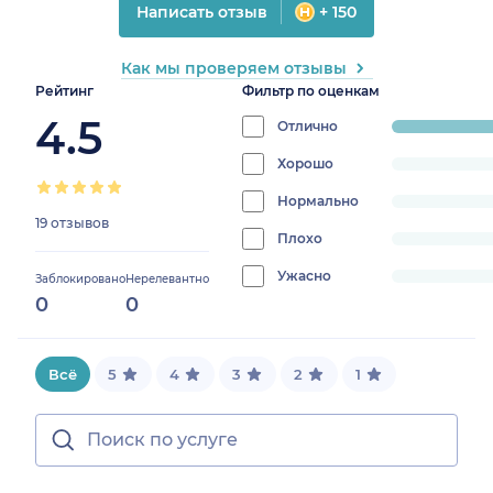
Написать отзыв
+ 150
Как мы проверяем отзывы
Рейтинг
Фильтр по оценкам
4.5
Отлично
progress:
100%
Хорошо
progress:
0%
Нормально
progress:
19 отзывов
0%
Плохо
progress:
0%
Ужасно
progress:
Заблокировано
Нерелевантно
0
0
0%
Всё
5
4
3
2
1