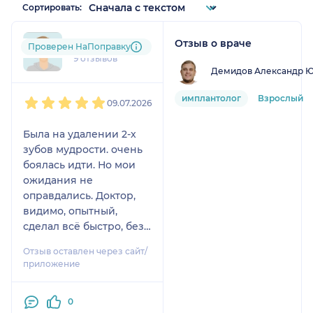
Сортировать:
Отзыв о враче
+7xxxxxxxx16
Проверен НаПоправку
9 отзывов
Демидов Александр 
1
2
3
4
5
имплантолог
Взрослый
09.07.2026
Была на удалении 2-х
зубов мудрости. очень
боялась идти. Но мои
ожидания не
оправдались. Доктор,
видимо, опытный,
сделал всё быстро, без
боли. Только села в
Отзыв оставлен через сайт/
кресло - уже нужно
приложение
было вставать. Дали
рекомендации,
0
записали на снятие