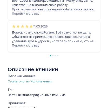
Бесподобный доктор. Сходила на чистку. Аккуратно,
по результатам лечения всё будет хорошо)
качественно выполнил свою работу.
Проконсультировал по каждому зубу, сориентировал
по цене, выписал план лечения, которого нужно
Перейти к отзыву
придерживаться. После гигиены зубки аж скрипят от
чистоты, никакого налета. Всем рекомендую! Стоит
11.05.2026
5900 рублей, но повторная чистка через полгода
будет дешевле
Доктор - само спокойствие. Всё грамотно, по делу.
Обьясняет на приеме, что делает. Боялась идти на
удаление зуба мудрости, но теперь понимаю, что не
так это и страшно, когда ты в руках такого
Перейти к отзыву
профессионала. В конце порекомендовал обратиться
к терапевту на чистку и дал памятку, что нужно делать
после удаления зуба. Выписал антибиотики. Спустя
несколько дней всё зажило, не беспокоит
Описание клиники
Головная клиника
Стоматология Коломакиных
Тип
Частные многопрофильные клиники
Принимает