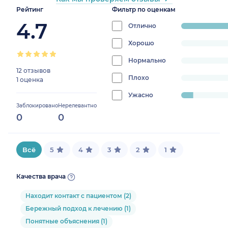
Рейтинг
Фильтр по оценкам
4.7
Отлично
progress:
92.307692307
Хорошо
progress:
0%
Нормально
progress:
12 отзывов
0%
Плохо
progress:
1 оценка
0%
Ужасно
progress:
Заблокировано
Нерелевантно
7.6923076923076925%
0
0
Всё
5
4
3
2
1
Качества врача
Находит контакт с пациентом (2)
Бережный подход к лечению (1)
Понятные объяснения (1)