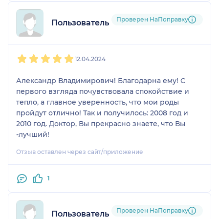
Проверен НаПоправку
Пользователь НаПоправку
1
2
3
4
5
12.04.2024
Александр Владимирович! Благодарна ему! С
первого взгляда почувствовала спокойствие и
тепло, а главное уверенность, что мои роды
пройдут отлично! Так и получилось: 2008 год и
2010 год. Доктор, Вы прекрасно знаете, что Вы
-лучший!
Отзыв оставлен через сайт/приложение
1
Проверен НаПоправку
Пользователь НаПоправку