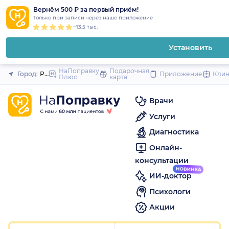
1
2
3
4
5
1
2
3
4
5
1
2
3
4
5
to
Вернём 500 ₽ за первый приём!
Закрыть
Только при записи через наше приложение
content
~13.5 тыс.
Установить
НаПоправку
Подарочная
Город:
Ростов-на-Дону
Приложение
Кли
Плюс
карта
Врачи
Услуги
Диагностика
Онлайн-
консультации
ИИ-доктор
Психологи
Акции