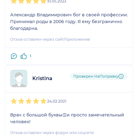
10.05.2023
Александр Владимирович бог в своей профессии.
Принимал роды в 2006 году. Я ему безгранично
благодарна.
Отзыв оставлен через сайт/приложение
1
Проверен НаПоправку
Kristina
1
2
3
4
5
24.02.2021
Врач с большой буквы👏и просто замечательный
человек!
Отзыв оставлен через форум или соцсети