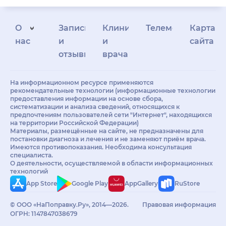
О
Запись
Клиникам
Телемедицина
Карта
нас
и
и
сайта
отзывы
врачам
На информационном ресурсе применяются
рекомендательные технологии (информационные технологии
предоставления информации на основе сбора,
систематизации и анализа сведений, относящихся к
предпочтениям пользователей сети "Интернет", находящихся
на территории Российской Федерации)
Материалы, размещённые на сайте, не предназначены для
постановки диагноза и лечения и не заменяют приём врача.
Имеются противопоказания. Необходима консультация
специалиста.
О деятельности, осуществляемой в области информационных
технологий
App Store
Google Play
AppGallery
RuStore
© ООО «НаПоправку.Ру», 2014—2026.
Правовая информация
ОГРН: 1147847038679