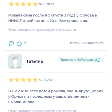
26.10.2020
Рожала сама после КС спустя 3 года у Орлова в
НИИАПе, сейчас он в 20-е. Все прошло ок.
Отзыв оставлен через форум или соцсети
Источник: ВКонтакте
2
Проверен НаПоправку
Татьяна
1
2
3
4
5
23.05.2020
В НИИАПе всех детей рожала, очень круто! Двоих
у Орлова, а последнюю у зав. отделением -
Смолянинова.
Отзыв оставлен через форум или соцсети