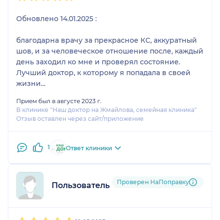
Обновлено 14.01.2025 :
благодарна врачу за прекрасное КС, аккуратный
шов, и за человеческое отношение после, каждый
день заходил ко мне и проверял состояние.
Лучший доктор, к которому я попадала в своей
жизни
Прием был в августе 2023 г.
Дата отзыва 29.08.2023:
В клинике "Наш доктор на Жмайлова, семейная клиника"
Отзыв оставлен через сайт/приложение
Не чувствуешь себя как на приеме у врача, доктор
так располагает себе хорошим настроением что
1
расслабляешься и нет дискомфорта, посмотрел
Ответ клиники
все анализы, задавал много вопросов, что было
не понятно, все объяснил, чувство паники до
этого прошло, очень рада что выбрала именно
Проверен НаПоправку
Пользователь НаПоправку
его по рекомендациям
1
2
3
4
5