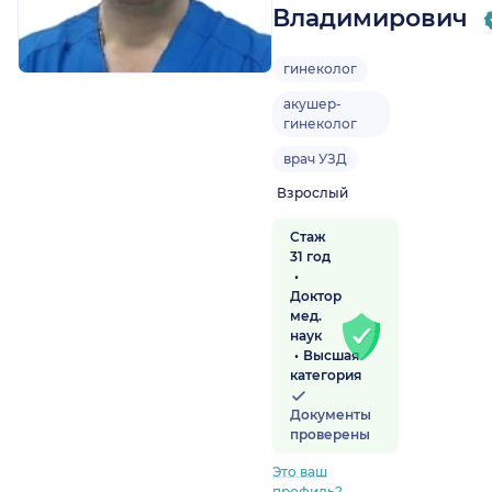
Владимирович
гинеколог
акушер-
гинеколог
врач УЗД
Взрослый
Стаж
31 год
Доктор
мед.
наук
Высшая
категория
Документы
проверены
Это ваш
профиль?