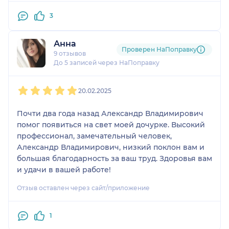
3
Анна
Проверен НаПоправку
9 отзывов
До 5 записей через НаПоправку
1
2
3
4
5
20.02.2025
Почти два года назад Александр Владимирович
помог появиться на свет моей дочурке. Высокий
профессионал, замечательный человек,
Александр Владимирович, низкий поклон вам и
большая благодарность за ваш труд. Здоровья вам
и удачи в вашей работе!
Отзыв оставлен через сайт/приложение
1