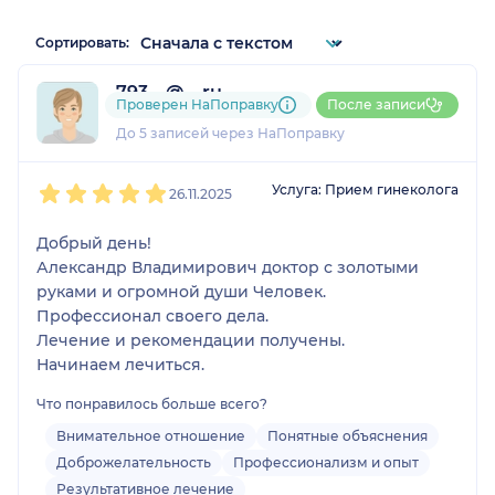
Сортировать:
793....@....ru
Проверен НаПоправку
После записи
1 отзыв
До 5 записей через НаПоправку
1
2
3
4
5
Услуга: Прием гинеколога
26.11.2025
Добрый день!
Александр Владимирович доктор с золотыми
руками и огромной души Человек.
Профессионал своего дела.
Лечение и рекомендации получены.
Начинаем лечиться.
Что понравилось больше всего?
Внимательное отношение
Понятные объяснения
Доброжелательность
Профессионализм и опыт
Результативное лечение