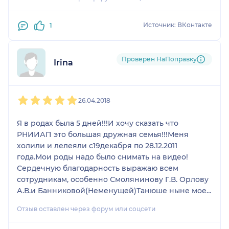
Источник: ВКонтакте
1
Проверен НаПоправку
Irina
1
2
3
4
5
26.04.2018
Я в родах была 5 дней!!!И хочу сказать что
РНИИАП это большая дружная семья!!!Меня
холили и лелеяли с19декабря по 28.12.2011
года.Мои роды надо было снимать на видео!
Сердечную благодарность выражаю всем
сотрудникам, особенно Смолянинову Г.В. Орлову
А.В.и Банниковой(Неменущей)Танюше ныне моей
доброй приятельнице!!!Спасибо,вам,мои
Отзыв оставлен через форум или соцсети
дорогие!!!Помню о вас и молюсь о вашем
здоровье.