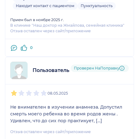
Находит контакт с пациентом
Пунктуальность
Прием был в ноябре 2025 г.
В клинике "Наш доктор на Жмайлова, семейная клиника"
Отзыв оставлен через сайт/приложение
0
Проверен НаПоправку
Пользователь НаПоправку
1
2
3
4
5
08.05.2025
Не внимателен в изучении анамнеза. Допустил
смерть моего ребенка во время родов жены .
Удивлен, что до сих пор практикует, […]
Отзыв оставлен через сайт/приложение