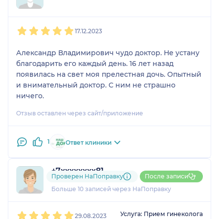
1
2
3
4
5
17.12.2023
Александр Владимирович чудо доктор. Не устану
благодарить его каждый день. 16 лет назад
появилась на свет моя прелестная дочь. Опытный
и внимательный доктор. С ним не страшно
ничего.
Отзыв оставлен через сайт/приложение
1
Ответ клиники
+7xxxxxxxx81
Проверен НаПоправку
После записи
1 отзыв
Больше 10 записей через НаПоправку
1
2
3
4
5
Услуга: Прием гинеколога
29.08.2023