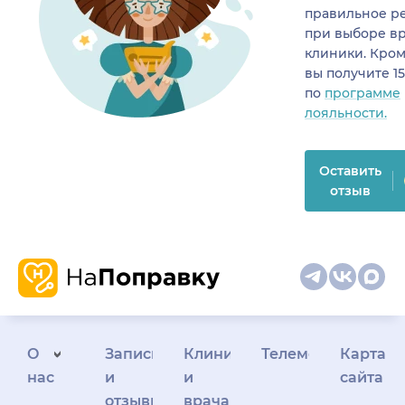
правильное р
при выборе в
клиники. Кром
вы получите 1
по
программе
лояльности.
Оставить
отзыв
О
Запись
Клиникам
Телемедицина
Карта
нас
и
и
сайта
отзывы
врачам