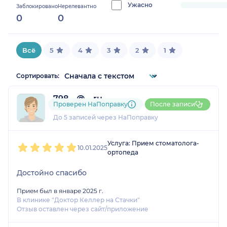
0%
Ужасно
progress:
Заблокировано
Нерелевантно
0
0
0%
Всё
5
4
3
2
1
Сортировать:
798....@....ru
Проверен НаПоправку
После записи
1 отзыв
До 5 записей через НаПоправку
1
2
3
4
5
Услуга: Прием стоматолога-
10.01.2025
ортопеда
Достойно спасибо
Прием был в январе 2025 г.
В клинике "Доктор Келлер на Стачки"
Отзыв оставлен через сайт/приложение