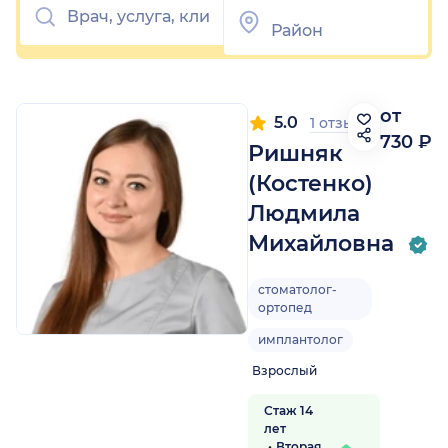
от
5.0
1 отзыв
730 ₽
Ришняк
(Костенко)
Людмила
Михайловна
стоматолог-
ортопед
имплантолог
Взрослый
Стаж 14
лет
Вторая