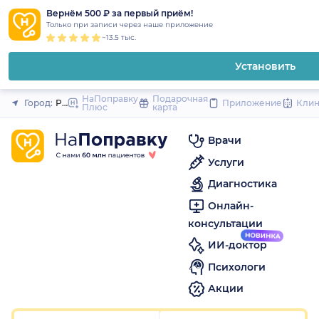
1
2
3
4
5
1
2
3
4
5
1
2
3
4
5
to
Вернём 500 ₽ за первый приём!
Закрыть
Только при записи через наше приложение
content
~13.5 тыс.
Установить
НаПоправку
Подарочная
Город:
Ростов-на-Дону
Приложение
Кли
Плюс
карта
Врачи
Услуги
Диагностика
Онлайн-
консультации
ИИ-доктор
Психологи
Акции