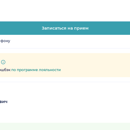
Записаться на прием
ефону
кэшбэк
по программе лояльности
вич