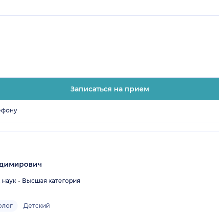
Записаться на прием
ефону
адимирович
 наук
Высшая категория
олог
Детский