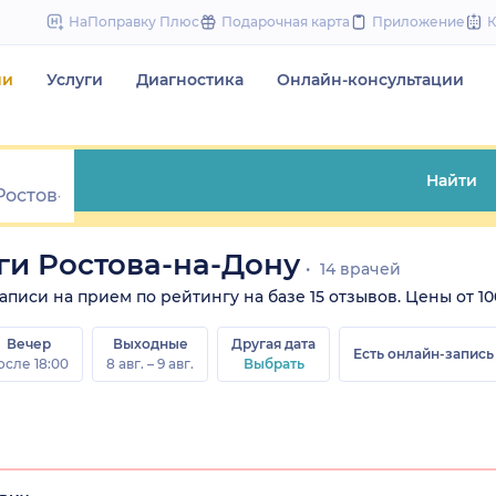
to
НаПоправку Плюс
Подарочная карта
Приложение
content
чи
Услуги
Диагностика
Онлайн-консультации
Найти
ги Ростова-на-Дону
14 врачей
писи на прием по рейтингу на базе 15 отзывов. Цены от 1000
Вечер
Выходные
Другая дата
Есть онлайн-запись
осле 18:00
8 авг. – 9 авг.
Выбрать