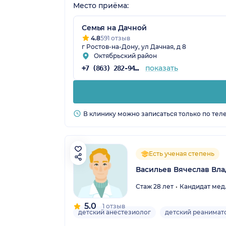
Место приёма:
Семья на Дачной
4.8
591 отзыв
г Ростов-на-Дону, ул Дачная, д 8
Октябрьский район
показать
+7 (863) 282-94-55
В клинику можно записаться только по тел
Есть ученая степень
Васильев Вячеслав Вл
Стаж 28 лет
Кандидат мед.
5.0
1 отзыв
детский анестезиолог
детский реанимат