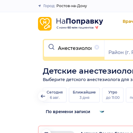
Город:
Ростов-на-Дону
Закрыть
Вра
Очистить
Детские анестезиоло
Выберите детского анестезиолога для за
Сегодня
Ближайшие
Утро
6 авг.
3 дня
до 11:00
п