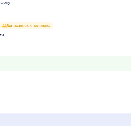
ефону
Записалось 4 человека
ич