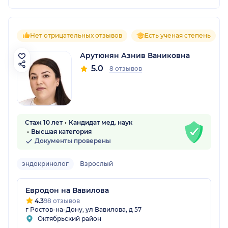
Нет отрицательных отзывов
Есть ученая степень
Арутюнян Азнив Ваниковна
5.0
8 отзывов
Стаж 10 лет
Кандидат мед. наук
Высшая категория
Документы проверены
эндокринолог
Взрослый
Евродон на Вавилова
4.3
98 отзывов
г Ростов-на-Дону, ул Вавилова, д 57
Октябрьский район