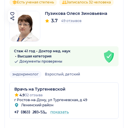
Есть ученая степень
Записалось 32 человека
Пузикова Олеся Зиновьевна
3.7
49 отзывов
Стаж 41 год
Доктор мед. наук
Высшая категория
Документы проверены
эндокринолог
Взрослый, детский
Врачъ на Тургеневской
4.9
32 отзыва
г Ростов-на-Дону, ул Тургеневская, д 49
Ленинский район
показать
+7 (863) 203-53-57