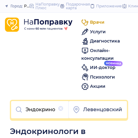
to
НаПоправку
Подарочная
Город:
Ростов-на-Дону
Приложение
Кли
Плюс
карта
Закрыть
content
Врачи
Услуги
Диагностика
Онлайн-
консультации
ИИ-доктор
Психологи
Акции
Очистить
Левенцовский
Эндокринологи в