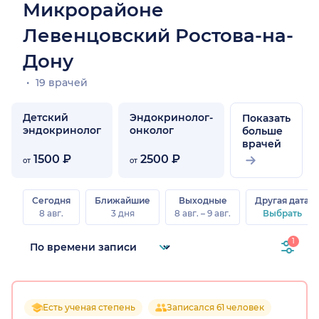
Микрорайоне
Левенцовский Ростова-на-
Дону
19 врачей
Детский
Эндокринолог-
Показать
эндокринолог
онколог
больше
врачей
1500 ₽
2500 ₽
от
от
Сегодня
Ближайшие
Выходные
Другая дата
8 авг.
3 дня
8 авг. – 9 авг.
Выбрать
1
Есть ученая степень
Записался 61 человек