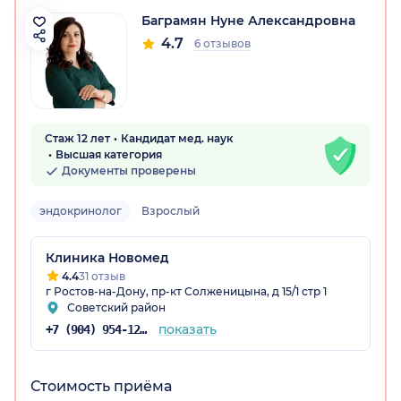
Баграмян Нуне Александровна
4.7
6 отзывов
Стаж 12 лет
Кандидат мед. наук
Высшая категория
Документы проверены
эндокринолог
Взрослый
Клиника Новомед
4.4
31 отзыв
г Ростов-на-Дону, пр-кт Солженицына, д 15/1 стр 1
Советский район
показать
+7 (904) 954-12-83
Стоимость приёма