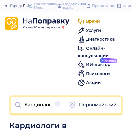
to
НаПоправку
Подарочная
Город:
Ростов-на-Дону
Приложение
Кли
Плюс
карта
Закрыть
content
Врачи
Услуги
Диагностика
Онлайн-
консультации
ИИ-доктор
Психологи
Акции
Очистить
Первомайский
Кардиологи в