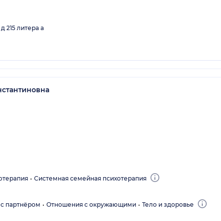
д 215 литера а
нстантиновна
отерапия
Системная семейная психотерапия
с партнёром
Отношения с окружающими
Тело и здоровье