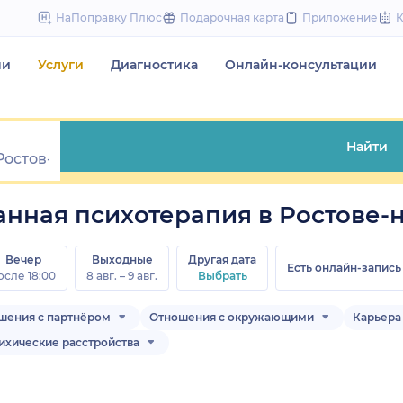
to
НаПоправку Плюс
Подарочная карта
Приложение
content
чи
Услуги
Диагностика
Онлайн-консультации
Найти
нная психотерапия в Ростове-
Вечер
Выходные
Другая дата
Есть онлайн-запись
осле 18:00
8 авг. – 9 авг.
Выбрать
шения с партнёром
Отношения с окружающими
Карьера 
ихические расстройства