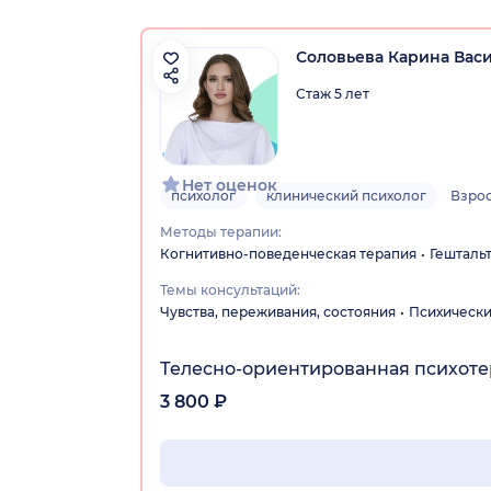
Соловьева Карина Вас
Стаж 5 лет
Нет оценок
психолог
клинический психолог
Взро
Методы терапии:
Когнитивно-поведенческая терапия
Гешталь
Темы консультаций:
Чувства, переживания, состояния
Психически
Телесно-ориентированная психот
3 800 ₽