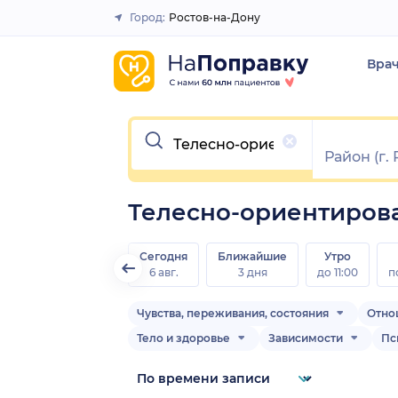
Город:
Ростов-на-Дону
Закрыть
Вра
Очистить
Телесно-ориентирова
Сегодня
Ближайшие
Утро
6 авг.
3 дня
до 11:00
п
Чувства, переживания, состояния
Отно
Тело и здоровье
Зависимости
Пс