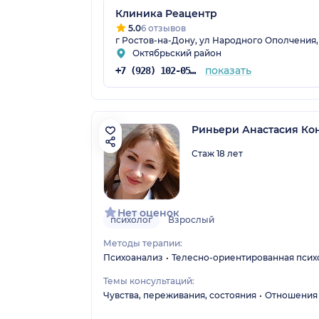
Клиника Реацентр
5.0
6 отзывов
г Ростов-на-Дону, ул Народного Ополчения, 
Октябрьский район
показать
+7 (928) 102-05-70
Риньери Анастасия Ко
Стаж 18 лет
Нет оценок
психолог
Взрослый
Методы терапии:
Психоанализ
Телесно-ориентированная псих
Темы консультаций:
Чувства, переживания, состояния
Отношения 