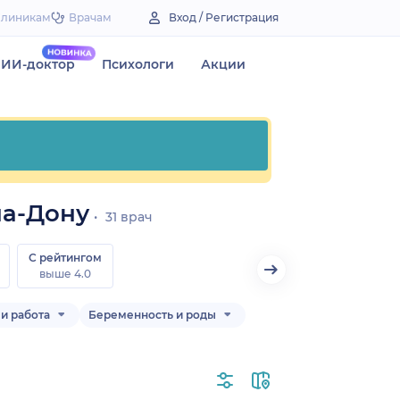
Клиникам
Врачам
Вход / Регистрация
ИИ-доктор
Психологи
Акции
на-Дону
31 врач
С рейтингом
выше 4.0
и работа
Беременность и роды