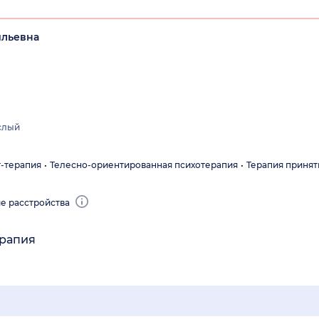
ильевна
слый
т-терапия
Телесно-ориентированная психотерапия
Терапия принят
е расстройства
ерапия