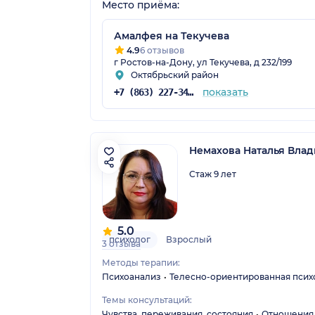
Место приёма:
Амалфея на Текучева
4.9
6 отзывов
г Ростов-на-Дону, ул Текучева, д 232/199
Октябрьский район
показать
+7 (863) 227-34-26
Немахова Наталья Вла
Стаж 9 лет
5.0
психолог
Взрослый
3 отзыва
Методы терапии:
Психоанализ
Телесно-ориентированная псих
Темы консультаций:
Чувства, переживания, состояния
Отношения 