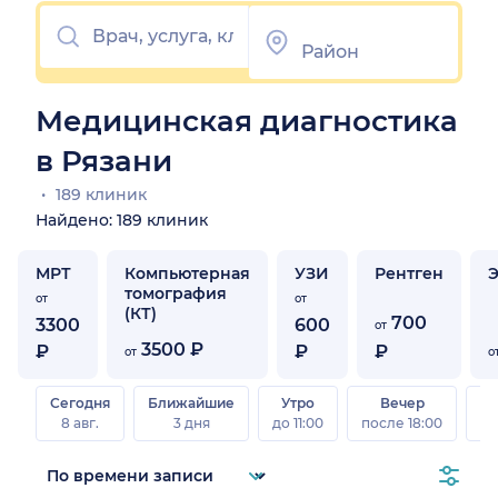
Медицинская диагностика
в Рязани
189 клиник
Найдено: 189 клиник
МРТ
Компьютерная
УЗИ
Рентген
томография
от
от
(КТ)
700
3300
600
от
3500 ₽
₽
₽
₽
от
о
Сегодня
Ближайшие
Утро
Вечер
В
8 авг.
3 дня
до 11:00
после 18:00
8 а