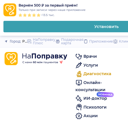
1
2
3
4
5
to
Вернём 500 ₽ за первый приём!
Закрыть
Только при записи через наше приложение
content
~13.5 тыс.
Установить
НаПоправку
Подарочная
Город:
Рязань
Приложение
Кли
Плюс
карта
Врачи
Услуги
Диагностика
Онлайн-
консультации
ИИ-доктор
Психологи
Акции