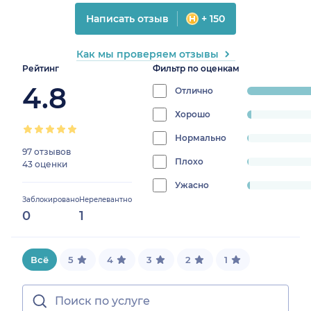
Написать отзыв
+ 150
Как мы проверяем отзывы
Рейтинг
Фильтр по оценкам
4.8
Отлично
progress:
95%
Хорошо
progress:
2.142857142857143%
Нормально
progress:
97 отзывов
0.7142857142857143%
Плохо
progress:
43 оценки
0.7142857142857143%
Ужасно
progress:
Заблокировано
Нерелевантно
1.4285714285714286%
0
1
Всё
5
4
3
2
1