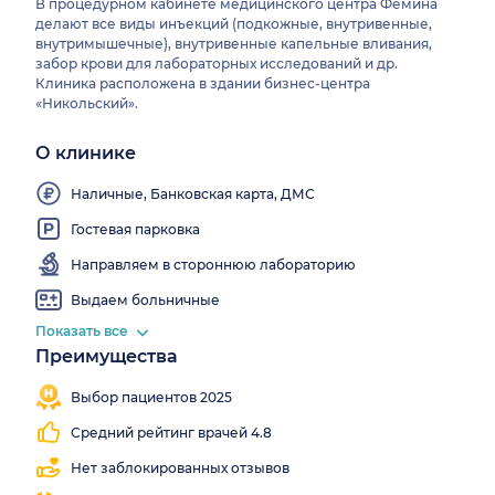
В процедурном кабинете медицинского центра Фемина
делают все виды инъекций (подкожные, внутривенные,
внутримышечные), внутривенные капельные вливания,
забор крови для лабораторных исследований и др.
Клиника расположена в здании бизнес-центра
«Никольский».
О клинике
Wi-
Fi
Наличные, Банковская карта, ДМС
Гостевая парковка
Направляем в стороннюю лабораторию
Выдаем больничные
Показать все
Преимущества
Записалось
Мгновенная
967
запись
Выбор пациентов 2025
человек
Средний рейтинг врачей 4.8
Нет заблокированных отзывов