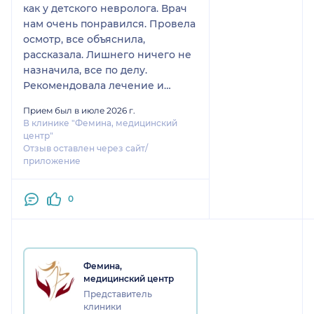
как у детского невролога. Врач
нам очень понравился. Провела
осмотр, все объяснила,
рассказала. Лишнего ничего не
назначила, все по делу.
Рекомендовала лечение и
дополнительную консультацию
Прием был в июле 2026 г.
гастроэнтеролога.
В клинике "Фемина, медицинский
Компетентность, культура
центр"
общения, все на достойно
Отзыв оставлен через сайт/
приложение
уровне. Со словами врача была
полностью согласна.
Рекомендую данного
0
специалиста как детского
невролога!
Фемина,
медицинский центр
Представитель
клиники