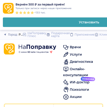
1
2
3
4
5
1
2
3
4
5
1
2
3
4
5
to
Вернём 500 ₽ за первый приём!
Закрыть
Только при записи через наше приложение
content
~13.5 тыс.
Установить
НаПоправку
Подарочная
Город:
Рязань
Приложение
Кли
Плюс
карта
Врачи
Услуги
Диагностика
Онлайн-
консультации
ИИ-доктор
Психологи
Акции