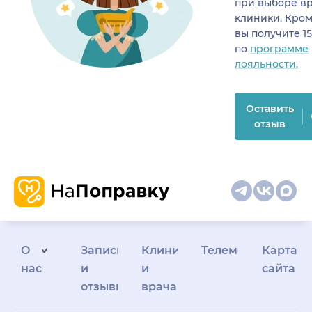
при выборе в
клиники. Кром
вы получите 1
по
программе
лояльности.
Оставить
отзыв
О
Запись
Клиникам
Телемедицина
Карта
нас
и
и
сайта
отзывы
врачам