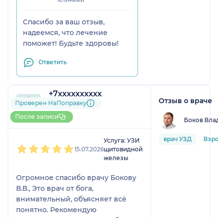
Спасибо за ваш отзыв,
надеемся, что лечение
поможет! Будьте здоровы!
Ответить
+7xxxxxxxxxx
Отзыв о враче
5 отзывов
и
1 оценка
Проверен НаПоправку
До 10 записей через
После записи
Боков Вла
НаПоправку
1
2
3
4
5
врач УЗД
Взро
Услуга: УЗИ
15.07.2026
щитовидной
железы
Огромное спасибо врачу Бокову
В.В., Это врач от бога,
внимательный, объясняет всё
понятно. Рекомендую