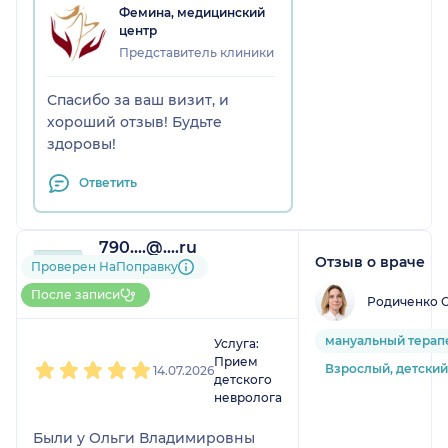
Фемина, медицинский
центр
Представитель клиники
Спасибо за ваш визит, и
хороший отзыв! Будьте
здоровы!
Ответить
790....@....ru
Отзыв о враче
1 отзыв
Проверен НаПоправку
До 5 записей через
После записи
Родиченко 
НаПоправку
1
2
3
4
5
мануальный терап
Услуга:
Прием
Взрослый, детский
14.07.2026
детского
невролога
Были у Ольги Владимировны