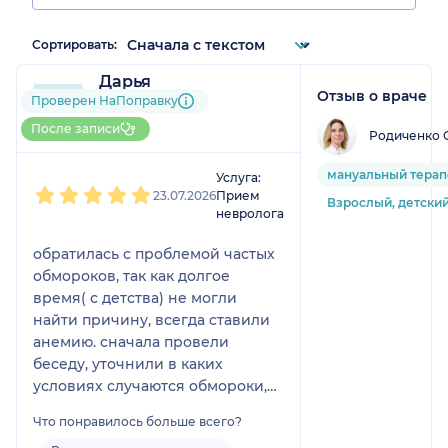
Сортировать:
Дарья
Отзыв о враче
1 отзыв
Проверен НаПоправку
До 5 записей через
После записи
Родиченко 
НаПоправку
1
2
3
4
5
мануальный терап
Услуга:
23.07.2026
Прием
Взрослый, детски
невролога
обратилась с проблемой частых
обмороков, так как долгое
время( с детства) не могли
найти причину, всегда ставили
анемию. сначала провели
беседу, уточнили в каких
условиях случаются обмороки,
исключили несколько причин
Что понравилось больше всего?
сразу, другими методами также