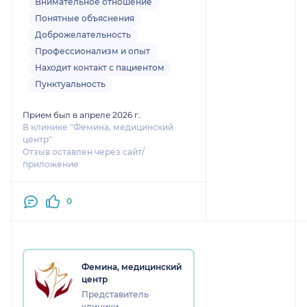
исключили еще варианты.
Внимательное отношение
исходя из этого, назначили
Понятные объяснения
анализы, которые нужно сдать, в
Доброжелательность
этом и была причина. все
Профессионализм и опыт
анализы понижены ( ниже
Находит контакт с пациентом
нормы). теперь лечусь!
Пунктуальность
Прием был в апреле 2026 г.
В клинике "Фемина, медицинский
центр"
Отзыв оставлен через сайт/
приложение
0
Фемина, медицинский
центр
Представитель
клиники