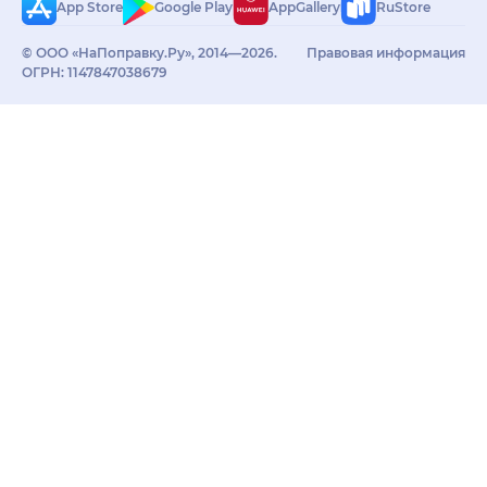
App Store
Google Play
AppGallery
RuStore
© ООО «НаПоправку.Ру», 2014—2026.
Правовая информация
ОГРН: 1147847038679