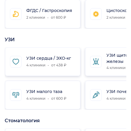
ФГДС / Гастроскопия
Цистоскоп
2 клиники
от 600 ₽
2 клиники
УЗИ
УЗИ щито
УЗИ сердца / ЭХО-кг
железы
4 клиники
от 438 ₽
4 клиники
УЗИ малого таза
УЗИ почек
4 клиники
от 600 ₽
4 клиники
Стоматология