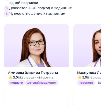
одной подписки
Доказательный подход к медицине
Чуткое отношение к пациентам
Амирова Эльвира Петровна
Махмутова Лей
5.0
5.0
1132 отзыва и 481 оценка
1519 отзыво
педиатр
детский кардиолог
терапевт
Взр