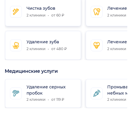
Чистка зубов
Лечение з
2 клиники
от 60 ₽
2 клиники
Удаление зуба
Лечение к
2 клиники
от 480 ₽
2 клиники
Медицинские услуги
Удаление серных
Промывани
пробок
небных ми
2 клиники
от 119 ₽
2 клиники