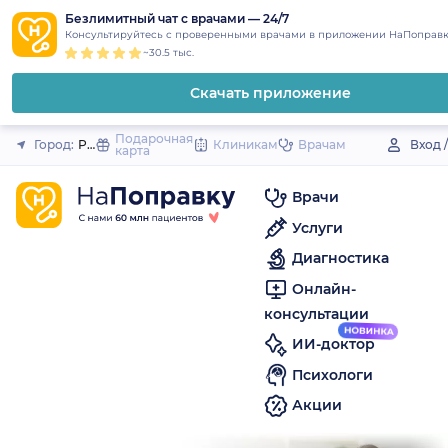
1
2
3
4
5
to
Безлимитный чат с врачами — 24/7
Закрыть
Консультируйтесь с проверенными врачами в приложении НаПоправк
content
~30.5 тыс.
Скачать приложение
Подарочная
Город:
Рыбное
Клиникам
Врачам
Вход 
карта
Врачи
Услуги
Диагностика
Онлайн-
консультации
ИИ-доктор
Психологи
Акции