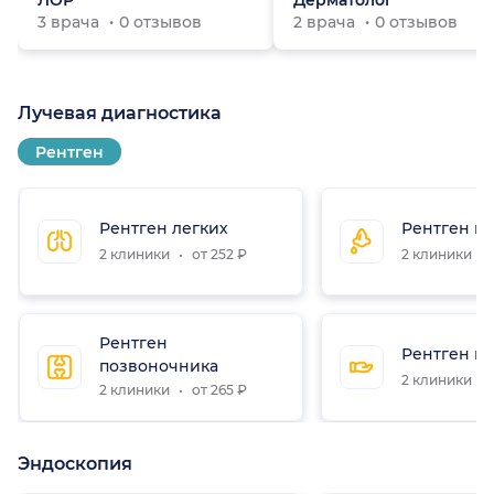
ЛОР
Дерматолог
3 врача
0 отзывов
2 врача
0 отзывов
Лучевая диагностика
Рентген
Рентген легких
Рентген па
2 клиники
от 252 ₽
2 клиники
Рентген
Рентген ки
позвоночника
2 клиники
2 клиники
от 265 ₽
Эндоскопия