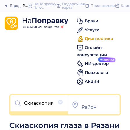
to
НаПоправку
Подарочная
Город:
Рязань
Приложение
Кли
Плюс
карта
Закрыть
content
Врачи
Услуги
Диагностика
Онлайн-
консультации
ИИ-доктор
Психологи
Акции
Очистить
Скиаскопия глаза в Рязани