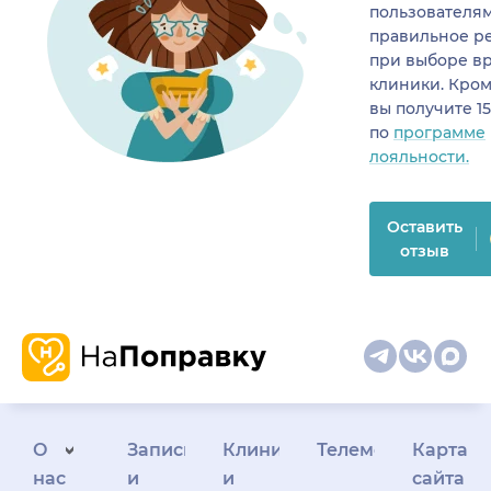
пользователя
правильное р
при выборе в
клиники. Кром
вы получите 1
по
программе
лояльности.
Оставить
отзыв
О
Запись
Клиникам
Телемедицина
Карта
нас
и
и
сайта