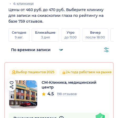
4 клиники
Цены от 460 руб. до 470 руб.. Выберите клинику
для записи на скиаскопии глаза по рейтингу на
базе 759 отзывов.
Сегодня
Ближайшие
Утро
Вечер
В
9 авг.
3 дня
до 11:00
после 18:00
8 а
Выбор пациентов 2025
24 года работаем на рынке
СМ-Клиника, медицинский
центр
4.5
198 отзывов