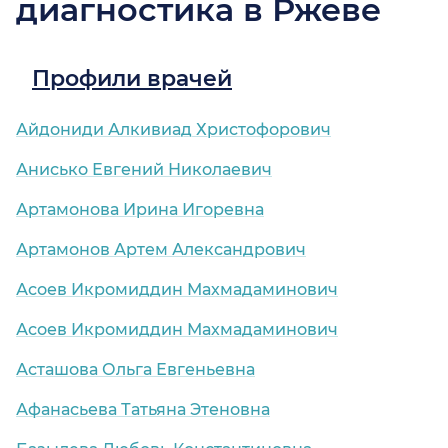
диагностика в Ржеве
Профили врачей
Айдониди Алкивиад Христофорович
Анисько Евгений Николаевич
Артамонова Ирина Игоревна
Артамонов Артем Александрович
Асоев Икромиддин Махмадаминович
Асоев Икромиддин Махмадаминович
Асташова Ольга Евгеньевна
Афанасьева Татьяна Этеновна