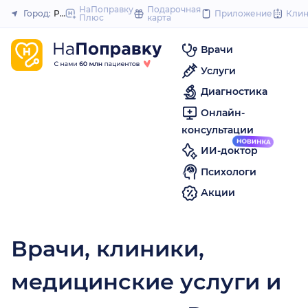
to
НаПоправку
Подарочная
Город:
Ржев
Приложение
Кли
Плюс
карта
Закрыть
content
Врачи
Услуги
Диагностика
Онлайн-
консультации
ИИ-доктор
Психологи
Акции
Врачи, клиники,
медицинские услуги и