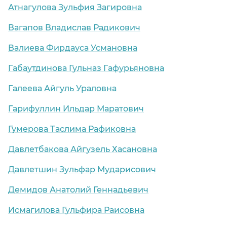
Атнагулова Зульфия Загировна
Вагапов Владислав Радикович
Валиева Фирдауса Усмановна
Габаутдинова Гульназ Гафурьяновна
Галеева Айгуль Ураловна
Гарифуллин Ильдар Маратович
Гумерова Таслима Рафиковна
Давлетбакова Айгузель Хасановна
Давлетшин Зульфар Мударисович
Демидов Анатолий Геннадьевич
Исмагилова Гульфира Раисовна