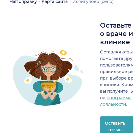
НаПоправку
Карта сайта
Исянгулово (село)
Оставьте
о враче 
клинике
Оставляя отзы
помогаете др
пользователя
правильное р
при выборе в
клиники. Кром
вы получите 1
по
программе
лояльности.
Оставить
отзыв