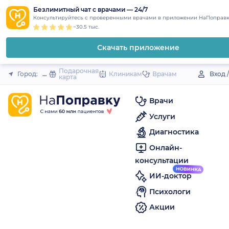
1
2
3
4
5
to
Безлимитный чат с врачами — 24/7
Закрыть
Консультируйтесь с проверенными врачами в приложении НаПоправк
content
~30.5 тыс.
Скачать приложение
Подарочная
Город:
Исянгулово (село)
Клиникам
Врачам
Вход 
карта
Врачи
Услуги
Диагностика
Онлайн-
консультации
ИИ-доктор
Психологи
Акции