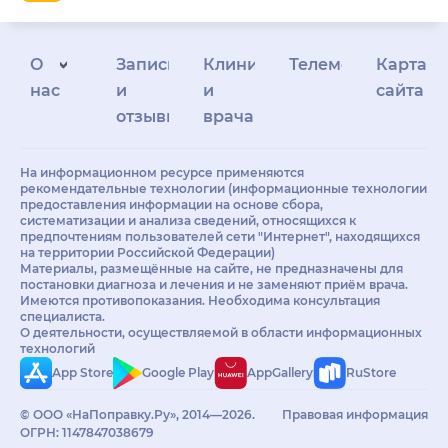
О
Запись
Клиникам
Телемедицина
Карта
нас
и
и
сайта
отзывы
врачам
На информационном ресурсе применяются
рекомендательные технологии (информационные технологии
предоставления информации на основе сбора,
систематизации и анализа сведений, относящихся к
предпочтениям пользователей сети "Интернет", находящихся
на территории Российской Федерации)
Материалы, размещённые на сайте, не предназначены для
постановки диагноза и лечения и не заменяют приём врача.
Имеются противопоказания. Необходима консультация
специалиста.
О деятельности, осуществляемой в области информационных
технологий
App Store
Google Play
AppGallery
RuStore
© ООО «НаПоправку.Ру», 2014—2026.
Правовая информация
ОГРН: 1147847038679