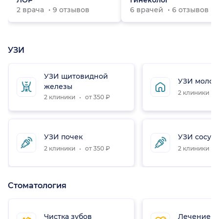
ЛОР
Гинеколог
2 врача
9 отзывов
6 врачей
6 отзывов
УЗИ
УЗИ щитовидной
УЗИ молоч
железы
2 клиники
2 клиники
от 350 ₽
УЗИ почек
УЗИ сосудо
2 клиники
от 350 ₽
2 клиники
Стоматология
Чистка зубов
Лечение з