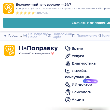
1
2
3
4
5
to
Безлимитный чат с врачами — 24/7
Закрыть
Консультируйтесь с проверенными врачами в приложении НаПоправк
content
~30.5 тыс.
Скачать приложени
НаПоправку
Подарочная
Город:
Мелеуз
Приложение
Кли
Плюс
карта
Врачи
Услуги
Диагностика
Онлайн-
консультации
ИИ-доктор
Психологи
Акции