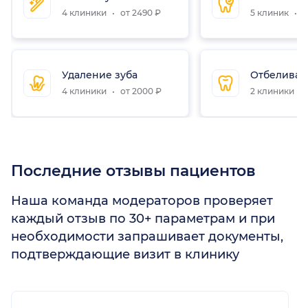
4 клиники
от 2490 ₽
5 клиник
о
Удаление зуба
Отбеливан
4 клиники
от 2000 ₽
2 клиники
Последние отзывы пациентов
Наша команда модераторов проверяет
каждый отзыв по 30+ параметрам и при
необходимости запрашивает документы,
подтверждающие визит в клинику
1
2
3
4
5
1
2
3
4
5
1
2
3
4
5
1
2
3
4
5
1
2
3
4
5