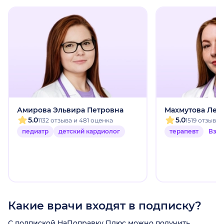
Амирова Эльвира Петровна
Махмутова Лей
5.0
5.0
1132 отзыва и 481 оценка
1519 отзыво
педиатр
детский кардиолог
терапевт
Взр
Какие врачи входят в подписку?
С подпиской НаПоправку Плюс можно получить