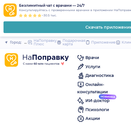
1
2
3
4
5
to
Безлимитный чат с врачами — 24/7
Закрыть
Консультируйтесь с проверенными врачами в приложении НаПоправк
content
~30.5 тыс.
Скачать приложени
НаПоправку
Подарочная
Город:
Мелеуз
Приложение
Кли
Плюс
карта
Врачи
Услуги
Диагностика
Онлайн-
консультации
ИИ-доктор
Психологи
Акции