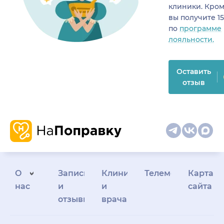
клиники. Кром
вы получите 1
по
программе
лояльности.
Оставить
отзыв
О
Запись
Клиникам
Телемедицина
Карта
нас
и
и
сайта
отзывы
врачам