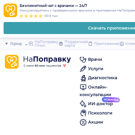
1
2
3
4
5
to
Безлимитный чат с врачами — 24/7
Закрыть
Консультируйтесь с проверенными врачами в приложении НаПоправк
content
~30.5 тыс.
Скачать приложени
НаПоправку
Подарочная
Город:
Мелеуз
Приложение
Кли
Плюс
карта
Врачи
Услуги
Диагностика
Онлайн-
консультации
ИИ-доктор
Психологи
Акции