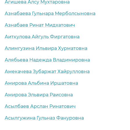
Агишева Алсу Мухтаровна
Азнабаева Гульнара Мерболсыновна
Азнабаев Ринат Мидхатович
Аиткулова Айгуль Фиргатовна
Алимгузина Ильвира Хурматовна
Алябьева Надежда Владимировна
Амекачева Зубаржат Хайрулловна
Амирова Альбина Иршатовна
Амирова Эльвира Раисовна
Асылбаев Арслан Ринатович
Асылгужина Гульназ Фануровна