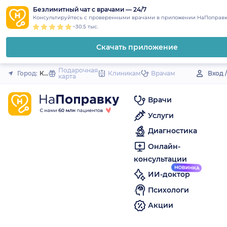
1
2
3
4
5
to
Безлимитный чат с врачами — 24/7
Закрыть
Консультируйтесь с проверенными врачами в приложении НаПоправк
content
~30.5 тыс.
Скачать приложение
Подарочная
Город:
Карагай (село)
Клиникам
Врачам
Вход 
карта
Врачи
Услуги
Диагностика
Онлайн-
консультации
ИИ-доктор
Психологи
Акции