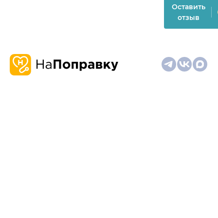
Оставить
отзыв
О
Запись
Клиникам
Телемедицина
Карта
нас
и
и
сайта
отзывы
врачам
На информационном ресурсе применяются
рекомендательные технологии (информационные технологии
предоставления информации на основе сбора,
систематизации и анализа сведений, относящихся к
предпочтениям пользователей сети "Интернет", находящихся
на территории Российской Федерации)
Материалы, размещённые на сайте, не предназначены для
постановки диагноза и лечения и не заменяют приём врача.