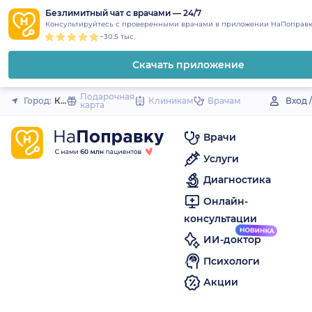
1
2
3
4
5
to
Безлимитный чат с врачами — 24/7
Закрыть
Консультируйтесь с проверенными врачами в приложении НаПоправк
content
~30.5 тыс.
Скачать приложение
Подарочная
Город:
Карагай (село)
Клиникам
Врачам
Вход 
карта
Врачи
Услуги
Диагностика
Онлайн-
консультации
ИИ-доктор
Психологи
Акции