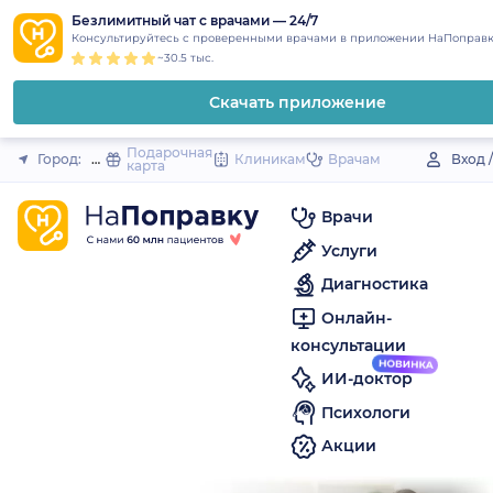
1
2
3
4
5
to
Безлимитный чат с врачами — 24/7
Закрыть
Консультируйтесь с проверенными врачами в приложении НаПоправк
content
~30.5 тыс.
Скачать приложение
Подарочная
Город:
Орда (село)
Клиникам
Врачам
Вход 
карта
Врачи
Услуги
Диагностика
Онлайн-
консультации
ИИ-доктор
Психологи
Акции