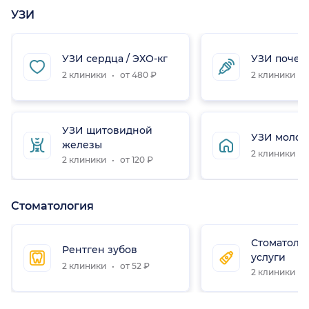
УЗИ
УЗИ сердца / ЭХО-кг
УЗИ почек
2 клиники
от 480 ₽
2 клиники
УЗИ щитовидной
УЗИ молоч
железы
2 клиники
2 клиники
от 120 ₽
Стоматология
Стоматоло
Рентген зубов
услуги
2 клиники
от 52 ₽
2 клиники