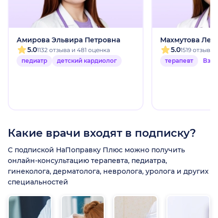
Амирова Эльвира Петровна
Махмутова Лей
5.0
5.0
1132 отзыва и 481 оценка
1519 отзыво
педиатр
детский кардиолог
терапевт
Взр
Какие врачи входят в подписку?
С подпиской НаПоправку Плюс можно получить
онлайн-консультацию терапевта, педиатра,
гинеколога, дерматолога, невролога, уролога и других
специальностей