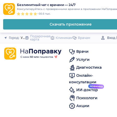
1
2
3
4
5
to
Безлимитный чат с врачами — 24/7
Закрыть
Консультируйтесь с проверенными врачами в приложении НаПоправк
content
~30.5 тыс.
Скачать приложение
Подарочная
Город:
Успенское (село)
Клиникам
Врачам
Вход 
карта
Врачи
Услуги
Диагностика
Онлайн-
консультации
ИИ-доктор
Психологи
Акции