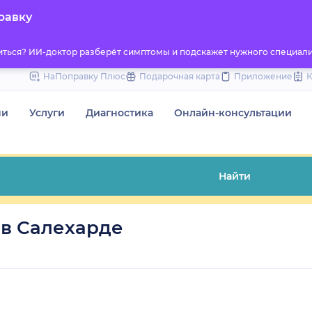
to
равку
content
титься? ИИ-доктор разберёт симптомы и подскажет нужного специали
НаПоправку Плюс
Подарочная карта
Приложение
чи
Услуги
Диагностика
Онлайн-консультации
Найти
 в Салехарде