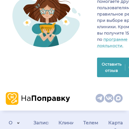
помогаете др
пользователя
правильное р
при выборе в
клиники. Кром
вы получите 1
по
программе
лояльности.
Оставить
отзыв
О
Запись
Клиникам
Телемедицина
Карта