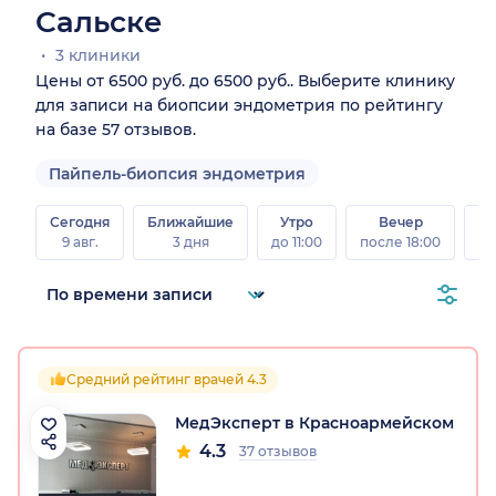
Сальске
3 клиники
Цены от 6500 руб. до 6500 руб.. Выберите клинику
для записи на биопсии эндометрия по рейтингу
на базе 57 отзывов.
Пайпель-биопсия эндометрия
Сегодня
Ближайшие
Утро
Вечер
В
9 авг.
3 дня
до 11:00
после 18:00
8 а
Средний рейтинг врачей 4.3
МедЭксперт в Красноармейском
4.3
37 отзывов