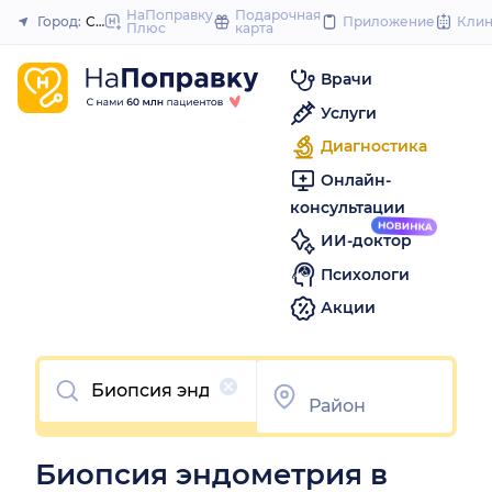
to
НаПоправку
Подарочная
Город:
Сальск
Приложение
Кли
Плюс
карта
Закрыть
content
Врачи
Услуги
Диагностика
Онлайн-
консультации
ИИ-доктор
Психологи
Акции
Очистить
Биопсия эндометрия в