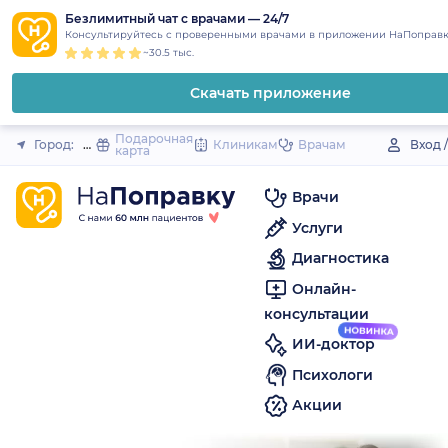
1
2
3
4
5
to
Безлимитный чат с врачами — 24/7
Закрыть
Консультируйтесь с проверенными врачами в приложении НаПоправк
content
~30.5 тыс.
Скачать приложение
Подарочная
Город:
Орловский (поселок)
Клиникам
Врачам
Вход 
карта
Врачи
Услуги
Диагностика
Онлайн-
консультации
ИИ-доктор
Психологи
Акции