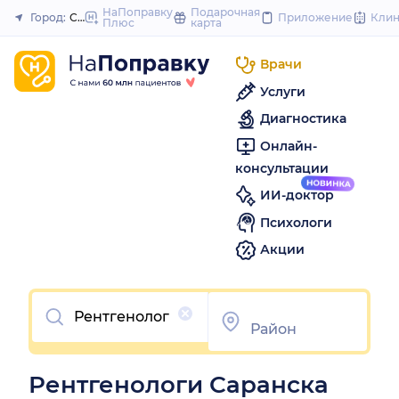
to
НаПоправку
Подарочная
Город:
Саранск
Приложение
Кли
Плюс
карта
Закрыть
content
Врачи
Услуги
Диагностика
Онлайн-
консультации
ИИ-доктор
Психологи
Акции
Очистить
Рентгенологи Саранска