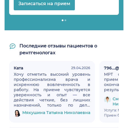
Записаться на прием
Последние отзывы пациентов о
рентгенологах
Ката
796....@....ru
29.04.2026
Хочу отметить высокий уровень
МРТ сосу
профессионализма врача и
прием п
искреннюю вовлеченность в
окончани
работу. На приеме чувствуется
результат 
уверенность и опыт — все
Смолья
действия четкие, без лишних
Никол
назначений, только по делу.
Доктор внимательно отнесся к
Услуга: МРТ 
Мякушина Татьяна Николаевна
моей ситуации, подробно
Прием был в 
разобрал все нюансы и предложил
понятный план лечения. Особенно