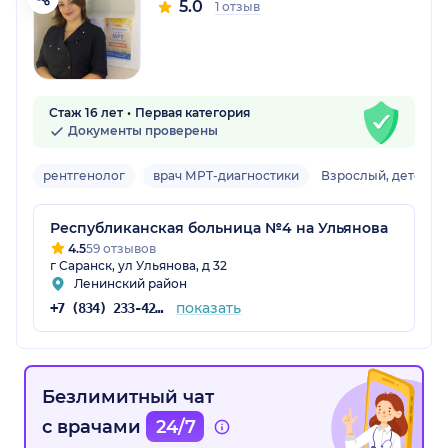
5.0
1 отзыв
Стаж 16 лет
Первая категория
Документы проверены
рентгенолог
врач МРТ-диагностики
Взрослый, детский
Республиканская больница №4 на Ульянова
4.5
59 отзывов
г Саранск, ул Ульянова, д 32
Ленинский район
показать
+7 (834) 233-42-22
Безлимитный чат
с врачами
24/7