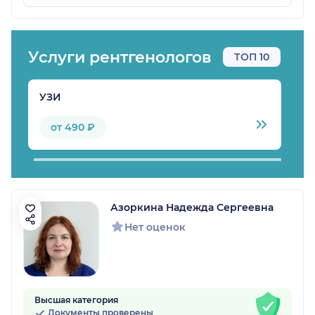
Услуги рентгенологов
ТОП 10
УЗИ
К
от 490 ₽
Азоркина Надежда Сергеевна
Нет оценок
Высшая категория
Документы проверены