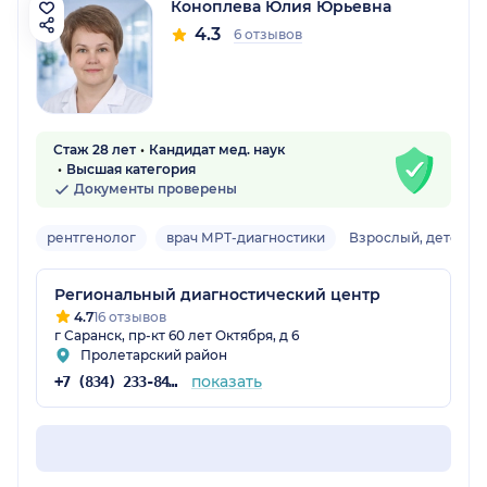
Коноплева Юлия Юрьевна
4.3
6 отзывов
Стаж 28 лет
Кандидат мед. наук
Высшая категория
Документы проверены
рентгенолог
врач МРТ-диагностики
Взрослый, детский
Региональный диагностический центр
4.7
16 отзывов
г Саранск, пр-кт 60 лет Октября, д 6
Пролетарский район
показать
+7 (834) 233-84-75