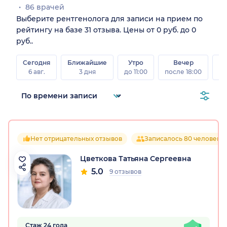
86 врачей
Выберите рентгенолога для записи на прием по
рейтингу на базе 31 отзыва. Цены от 0 руб. до 0
руб..
Сегодня
Ближайшие
Утро
Вечер
В
6 авг.
3 дня
до 11:00
после 18:00
8 а
Нет отрицательных отзывов
Записалось 80 человек
Цветкова Татьяна Сергеевна
5.0
9 отзывов
Стаж 24 года