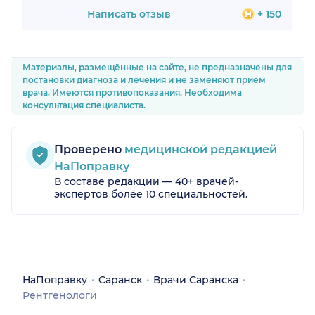
приятно, что врач поддерживает и
Написать отзыв
+ 150
создает спокойную атмосферу,
благодаря чему уходит тревога и
появляется уверенность в
результате. Очень редко
Материалы, размещённые на сайте, не предназначены для
встречаются такие специалисты,
постановки диагноза и лечения и не заменяют приём
которым действительно можно
врача. Имеются противопоказания. Необходима
доверять. Большое спасибо за
консультация специалиста.
помощь и человеческое
отношение. Рекомендую этого
врача всем, кто ищет грамотного и
внимательного специалиста.
Проверено
медицинской редакцией
НаПоправку
В составе редакции — 40+ врачей-
экспертов более 10 специальностей.
НаПоправку
Саранск
Врачи Саранска
Рентгенологи