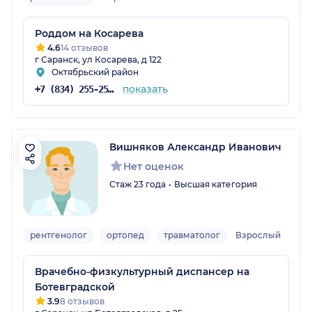
Роддом на Косарева
4.6
14 отзывов
г Саранск, ул Косарева, д 122
Октябрьский район
показать
+7 (834) 255-25-05
Вишняков Александр Иванович
Нет оценок
Стаж 23 года
Высшая категория
рентгенолог
ортопед
травматолог
Взрослый
Врачебно-физкультурный диспансер на
Ботевградской
3.9
8 отзывов