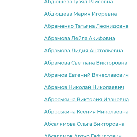
Абдюшева Гузял Раисовна
Абдюшева Мария Игоревна
Абраменко Татьяна Леонидовна
Абрамова Лейла Акифовна
Абрамова Лидия Анатольевна
Абрамова Светлана Викторовна
Абрамов Евгений Вячеславович
Абрамов Николай Николаевич
Аброськина Виктория Ивановна
Аброськина Ксения Николаевна
Абсалямова Ольга Викторовна
Абсалямов Артур Гафиятович