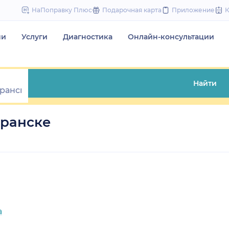
to
НаПоправку Плюс
Подарочная карта
Приложение
content
чи
Услуги
Диагностика
Онлайн-консультации
Найти
аранске
а