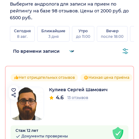
Выберите андролога для записи на прием по
рейтингу на базе 98 отзывов. Цены от 2000 руб. до
6500 руб..
Сегодня
Ближайшие
Утро
Вечер
В
8 авг.
3 дня
до 11:00
после 18:00
8 а
Нет отрицательных отзывов
Низкая цена приёма
Кулиев Сергей Шамович
4.6
13 отзывов
Стаж 12 лет
Документы проверены