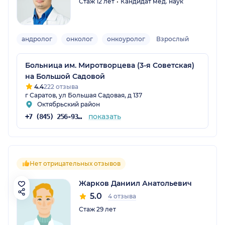
Стаж 12 лет
Кандидат мед. наук
андролог
онколог
онкоуролог
Взрослый
Больница им. Миротворцева (3-я Советская)
на Большой Садовой
4.4
222 отзыва
г Саратов, ул Большая Садовая, д 137
Октябрьский район
показать
+7 (845) 256-93-56
Нет отрицательных отзывов
Жарков Даниил Анатольевич
5.0
4 отзыва
Стаж 29 лет