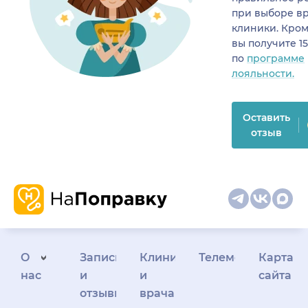
при выборе в
клиники. Кром
вы получите 1
по
программе
лояльности.
Оставить
отзыв
О
Запись
Клиникам
Телемедицина
Карта
нас
и
и
сайта
отзывы
врачам