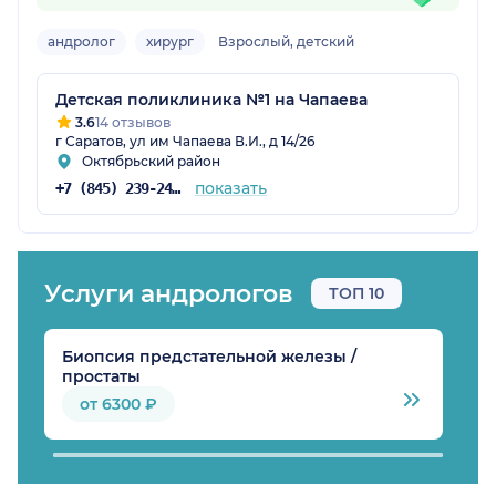
андролог
хирург
Взрослый, детский
Детская поликлиника №1 на Чапаева
3.6
14 отзывов
г Саратов, ул им Чапаева В.И., д 14/26
Октябрьский район
показать
+7 (845) 239-24-62
Услуги андрологов
ТОП 10
Биопсия предстательной железы /
У
простаты
от 6300 ₽