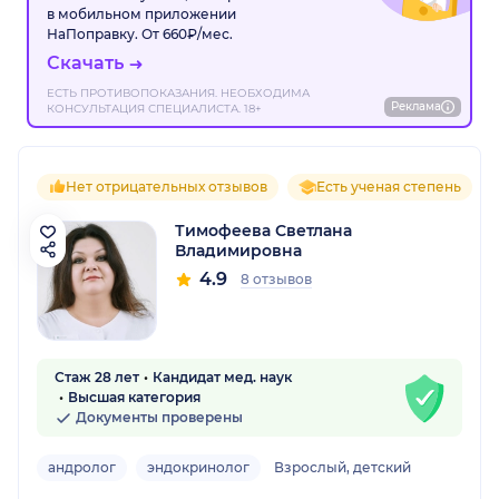
в мобильном приложении
НаПоправку. От 660₽/мес.
Скачать
ЕСТЬ ПРОТИВОПОКАЗАНИЯ. НЕОБХОДИМА
Реклама
КОНСУЛЬТАЦИЯ СПЕЦИАЛИСТА. 18+
Нет отрицательных отзывов
Есть ученая степень
Тимофеева Светлана
Владимировна
4.9
8 отзывов
Стаж 28 лет
Кандидат мед. наук
Высшая категория
Документы проверены
андролог
эндокринолог
Взрослый, детский