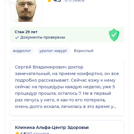
4.5
12 отзывов
Стаж 29 лет
Документы проверены
андролог
уролог-хирург
Взрослый
Сергей Владимирович доктор
замечательный, на приеме комфортно, он все
подробно рассказывает. Сейчас езжу к нему
сейчас на процедуры каждую неделю, уже 5
процедур прошла, осталось 7. Не в первый
раз лечусь у него, я как-то его потеряла,
очень долго искала, лечилась в это время у
разных врачей. Очень довольна, что снова
нашла Сергея Владимировича. Альфа-Центр
мне понравился, все грамотные, вежливые,
Клиника Альфа-Центр Здоровья
все объяснят, все расскажут по программам,
4.6
567 отзывов