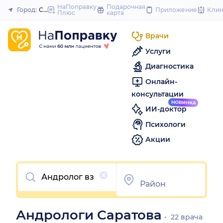
to
НаПоправку
Подарочная
Город:
Саратов
Приложение
Кли
Плюс
карта
Закрыть
content
Врачи
Услуги
Диагностика
Онлайн-
консультации
ИИ-доктор
Психологи
Акции
Очистить
Андрологи Саратова
22 врача