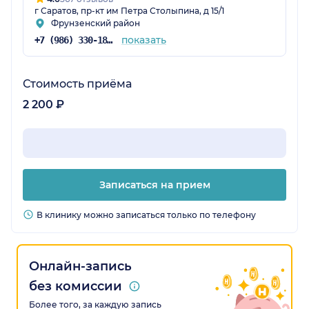
г Саратов, пр-кт им Петра Столыпина, д 15/1
дали даже что почитать, что посмотреть, про
Фрунзенский район
депозит рассказали, оформление быстрое. В
показать
+7 (986) 330-18-97
клинике все идеально.
Стоимость приёма
2 200 ₽
Записаться на прием
В клинику можно записаться только по телефону
Онлайн-запись
без комиссии
Более того, за каждую запись