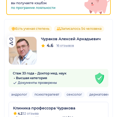
вы получаете кэшбэк
по программе лояльности
Есть ученая степень
Записалось 54 человека
Чураков Алексей Аркадьевич
4.6
16 отзывов
Стаж 33 года
Доктор мед. наук
Высшая категория
Документы проверены
андролог
психотерапевт
сексолог
дерматовенеро
Клиника профессора Чуракова
4.2
32 отзыва