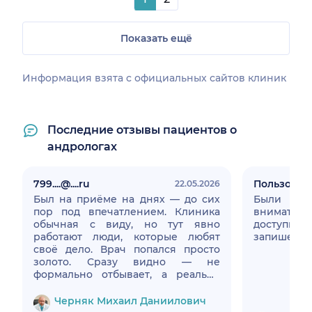
Показать ещё
Информация взята c официальных сайтов клиник
Последние отзывы пациентов о
андрологах
799....@....ru
Пользоват
22.05.2026
Был на приёме на днях — до сих
Были пер
пор под впечатлением. Клиника
внимате
обычная с виду, но тут явно
доступн
работают люди, которые любят
запишемся
своё дело. Врач попался просто
золото. Сразу видно — не
формально отбывает, а реально
вникает. Выслушал нормально,
перебивать не начал, вопросы
Черняк Михаил Даниилович