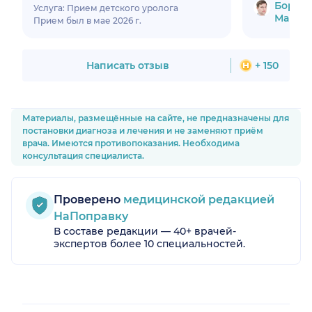
задавал по делу. И главное — всё
Бород
Услуга: Прием детского уролога
объяснил так, что даже я понял:
Макси
Прием был в мае 2026 г.
откуда проблема взялась, что с ней
делать и почему не надо
паниковать. Обычно в
поликлиниках торопят, а тут
Написать отзыв
+ 150
чувствовалось спокойное,
человеческое отношение. Доктор
не назначал лишнего, не пытался
развести на круглые суммы.
Материалы, размещённые на сайте, не предназначены для
Просто взял и помог. Кабинет
постановки диагноза и лечения и не заменяют приём
чистенький, современное
врача. Имеются противопоказания. Необходима
оборудование, на ресепшене не
консультация специалиста.
хамят. В общем, если что — теперь
только сюда. Рука не дрогнет
рекомендовать и врача, и клинику.
Проверено
медицинской редакцией
Спасибо большое!
НаПоправку
В составе редакции — 40+ врачей-
экспертов более 10 специальностей.