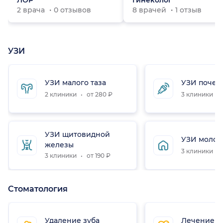
ЛОР
Гинеколог
2 врача
0 отзывов
8 врачей
1 отзыв
УЗИ
УЗИ малого таза
УЗИ почек
2 клиники
от 280 ₽
3 клиники
УЗИ щитовидной
УЗИ молоч
железы
3 клиники
3 клиники
от 190 ₽
Стоматология
Удаление зуба
Лечение з