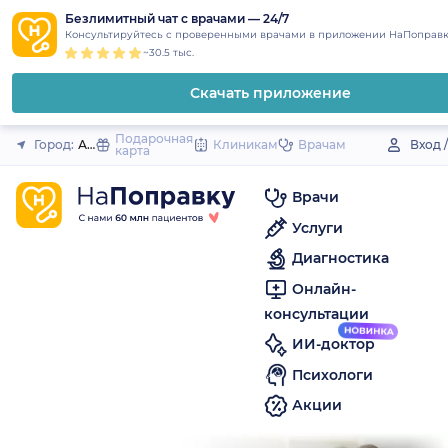
1
2
3
4
5
to
Безлимитный чат с врачами — 24/7
Закрыть
Консультируйтесь с проверенными врачами в приложении НаПоправк
content
~30.5 тыс.
Скачать приложение
Подарочная
Город:
Аткарск
Клиникам
Врачам
Вход 
карта
Врачи
Услуги
Диагностика
Онлайн-
консультации
ИИ-доктор
Психологи
Акции