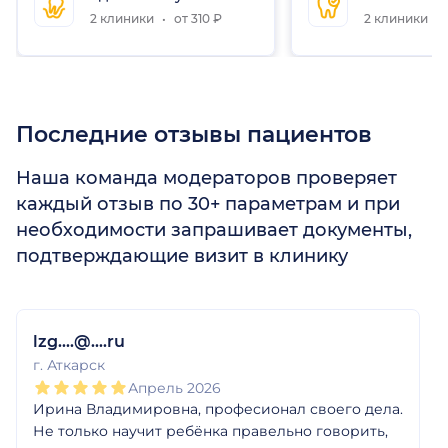
2 клиники
от 310 ₽
2 клиники
Последние отзывы пациентов
Наша команда модераторов проверяет
каждый отзыв по 30+ параметрам и при
необходимости запрашивает документы,
подтверждающие визит в клинику
1
2
3
4
5
1
2
3
4
5
1
2
3
4
5
1
2
3
4
5
1
2
3
4
5
1
2
3
4
5
lzg....@....ru
г. Аткарск
Апрель 2026
Ирина Владимировна, професионал своего дела.
Не только научит ребёнка правельно говорить,