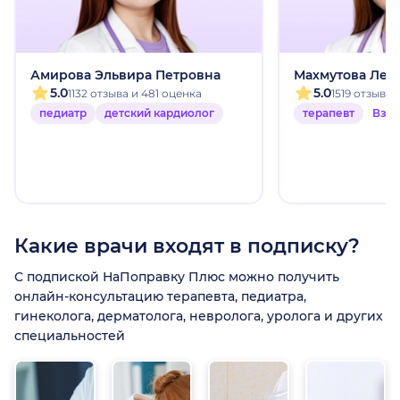
Амирова Эльвира Петровна
Махмутова Лей
5.0
5.0
1132 отзыва и 481 оценка
1519 отзыво
педиатр
детский кардиолог
терапевт
Взр
Какие врачи входят в подписку?
С подпиской НаПоправку Плюс можно получить
онлайн-консультацию терапевта, педиатра,
гинеколога, дерматолога, невролога, уролога и других
специальностей