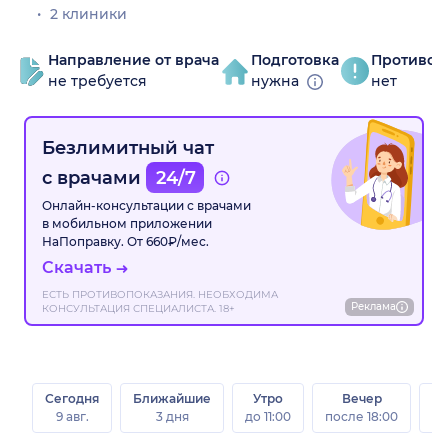
2 клиники
Направление от врача
Подготовка
Противоп
не требуется
нужна
нет
Безлимитный чат
с врачами
24/7
Онлайн-консультации с врачами
в мобильном приложении
НаПоправку. От 660₽/мес.
Скачать
ЕСТЬ ПРОТИВОПОКАЗАНИЯ. НЕОБХОДИМА
Реклама
КОНСУЛЬТАЦИЯ СПЕЦИАЛИСТА. 18+
Сегодня
Ближайшие
Утро
Вечер
В
9 авг.
3 дня
до 11:00
после 18:00
8 а