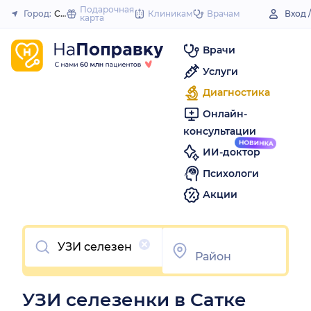
to
Подарочная
Город:
Сатка
Клиникам
Врачам
Вход 
карта
Закрыть
content
Врачи
Услуги
Диагностика
Онлайн-
консультации
ИИ-доктор
Психологи
Акции
Очистить
УЗИ селезенки в Сатке