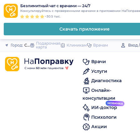
1
2
3
4
5
to
Безлимитный чат с врачами — 24/7
Закрыть
Консультируйтесь с проверенными врачами в приложении НаПоправк
content
~30.5 тыс.
Скачать приложение
Подарочная
Город:
Сердобск
Клиникам
Врачам
Вход 
карта
Врачи
Услуги
Диагностика
Онлайн-
консультации
ИИ-доктор
Психологи
Акции