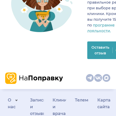
правильное р
при выборе в
клиники. Кром
вы получите 1
по
программе
лояльности.
Оставить
отзыв
О
Запись
Клиникам
Телемедицина
Карта
нас
и
и
сайта
отзывы
врачам