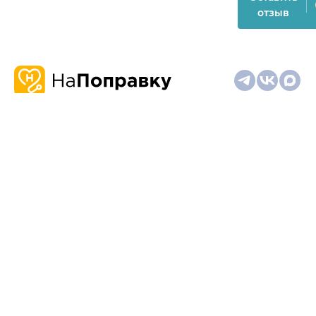
отзыв
О
Запись
Клиникам
Телемедицина
Карта
нас
и
и
сайта
отзывы
врачам
На информационном ресурсе применяются
рекомендательные технологии (информационные технологии
предоставления информации на основе сбора,
систематизации и анализа сведений, относящихся к
предпочтениям пользователей сети "Интернет", находящихся
на территории Российской Федерации)
Материалы, размещённые на сайте, не предназначены для
постановки диагноза и лечения и не заменяют приём врача.
Имеются противопоказания. Необходима консультация