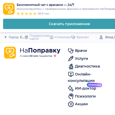
1
2
3
4
5
to
Безлимитный чат с врачами — 24/7
Закрыть
Консультируйтесь с проверенными врачами в приложении НаПоправк
content
~30.5 тыс.
Скачать приложение
Подарочная
Город:
Сердобск
Клиникам
Врачам
Вход 
карта
Врачи
Услуги
Диагностика
Онлайн-
консультации
ИИ-доктор
Психологи
Акции