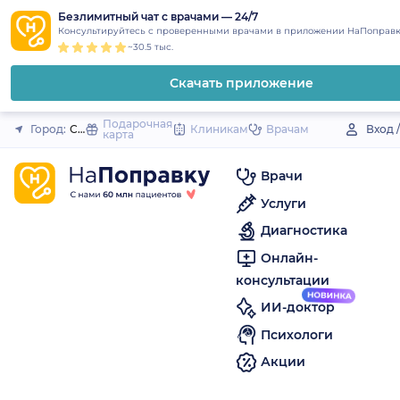
1
2
3
4
5
to
Безлимитный чат с врачами — 24/7
Закрыть
Консультируйтесь с проверенными врачами в приложении НаПоправк
content
~30.5 тыс.
Скачать приложение
Подарочная
Город:
Северо-Курильск
Клиникам
Врачам
Вход 
карта
Врачи
Услуги
Диагностика
Онлайн-
консультации
ИИ-доктор
Психологи
Акции