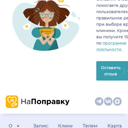
помогаете др
пользователя
правильное р
при выборе в
клиники. Кром
вы получите 1
по
программе
лояльности.
Оставить
отзыв
О
Запись
Клиникам
Телемедицина
Карта