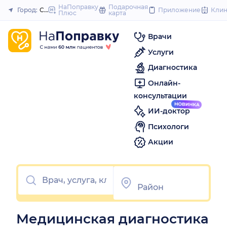
to
НаПоправку
Подарочная
Город:
Северодвинск
Приложение
Кли
Плюс
карта
Закрыть
content
Врачи
Услуги
Диагностика
Онлайн-
консультации
ИИ-доктор
Психологи
Акции
Медицинская диагностика