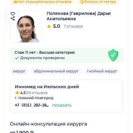
Нет отрицательных отзывов
Близко от метро
Полякова (Гаврилова) Дарья
Анатольевна
5.0
7 отзывов
Стаж 11 лет
Высшая категория
Документы проверены
хирург
абдоминальный хирург
гнойный хирург
Взр
Инномед на Июльских дней
4.5
139 отзывов
г. Нижний Новгород
показать
+7 (831) 282-10-45
Онлайн-консультация хирурга
от 1 900 ₽