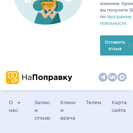
клиники. Кром
вы получите 1
по
программе
лояльности.
Оставить
отзыв
О
Запись
Клиникам
Телемедицина
Карта
нас
и
и
сайта
отзывы
врачам