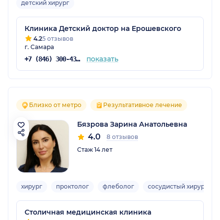
детский хирург
Клиника Детский доктор на Ерошевского
4.2
5 отзывов
г. Самара
показать
+7 (846) 300-43-43
Близко от метро
Результативное лечение
Бязрова Зарина Анатольевна
4.0
8 отзывов
Стаж 14 лет
хирург
проктолог
флеболог
сосудистый хирург
Столичная медицинская клиника