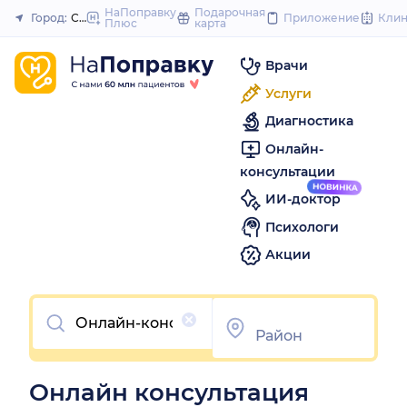
to
НаПоправку
Подарочная
Город:
Северодвинск
Приложение
Кли
Плюс
карта
Закрыть
content
Врачи
Услуги
Диагностика
Онлайн-
консультации
ИИ-доктор
Психологи
Акции
Очистить
Онлайн консультация