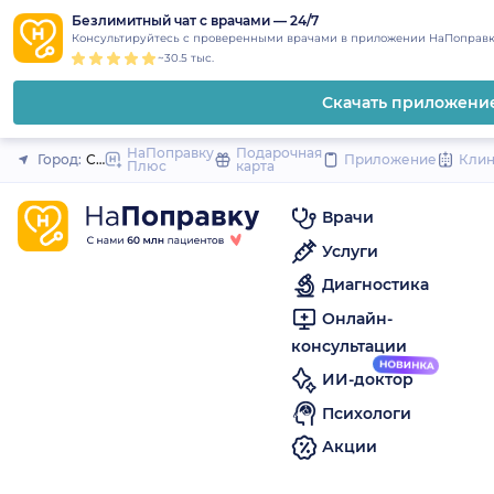
1
2
3
4
5
to
Безлимитный чат с врачами — 24/7
Закрыть
Консультируйтесь с проверенными врачами в приложении НаПоправк
content
~30.5 тыс.
Скачать приложени
НаПоправку
Подарочная
Город:
Североморск
Приложение
Кли
Плюс
карта
Врачи
Услуги
Диагностика
Онлайн-
консультации
ИИ-доктор
Психологи
Акции