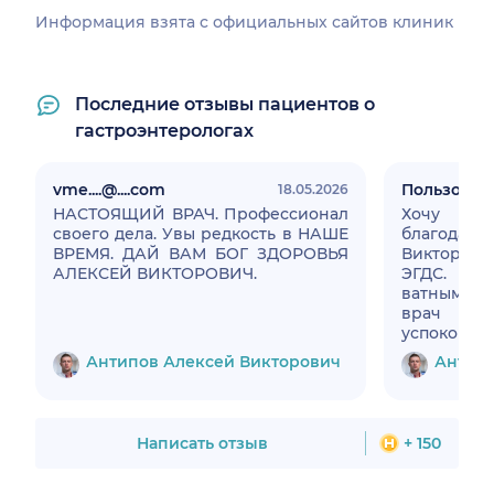
Информация взята c официальных сайтов клиник
Последние отзывы пациентов о
гастроэнтерологах
vme....@....com
Пользоват
18.05.2026
НАСТОЯЩИЙ ВРАЧ. Профессионал
Хочу 
своего дела. Увы редкость в НАШЕ
благодарн
ВРЕМЯ. ДАЙ ВАМ БОГ ЗДОРОВЬЯ
Викторов
АЛЕКСЕЙ ВИКТОРОВИЧ.
ЭГДС. За
ватными но
врач ра
успок
обезбол
Антипов Алексей Викторович
Антипо
процедур
оказалас
прошла д
Главное сл
Написать отзыв
+ 150
когда ды
дыхание и 
медсест