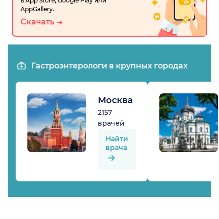
в App Store, Google Play или
AppGallery.
Скачать
Гастроэнтерологи в крупных городах
Москва
2157
врачей
Найти
врача