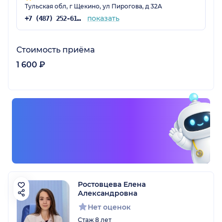
Тульская обл, г Щекино, ул Пирогова, д 32А
держала меня за руку для поддержки) ) ) .
Остались только положительные эмоции.
показать
+7 (487) 252-61-91
Однозначно, рекомендовать всем буду
Алексея Викторовича! Профессионал в
Стоимость приёма
своем деле с большой буквы! Отзыв от души,
желаю ему процветания!
1 600 ₽
Ростовцева Елена
Александровна
Нет оценок
Стаж 8 лет