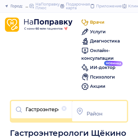
to
НаПоправку
Подарочная
Город:
Щёкино
Приложение
Кли
Плюс
карта
Закрыть
content
Врачи
Услуги
Диагностика
Онлайн-
консультации
ИИ-доктор
Психологи
Акции
Очистить
Гастроэнтерологи Щёкино