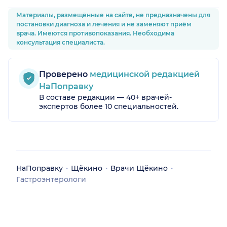
держала
Материалы, размещённые на сайте, не предназначены для
поддержки)
постановки диагноза и лечения и не заменяют приём
положи
врача. Имеются противопоказания. Необходима
Однозначн
консультация специалиста.
буду Ал
Професси
большой б
желаю ему
Проверено
медицинской редакцией
НаПоправку
В составе редакции — 40+ врачей-
экспертов более 10 специальностей.
НаПоправку
Щёкино
Врачи Щёкино
Гастроэнтерологи