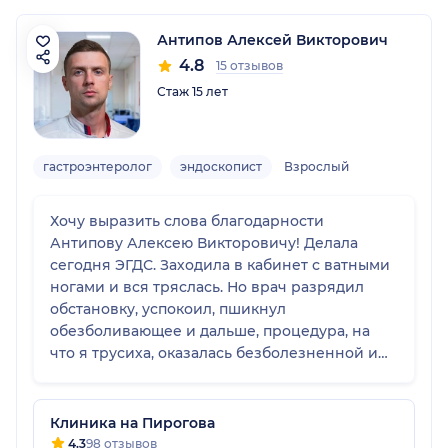
Антипов Алексей Викторович
4.8
15 отзывов
Стаж 15 лет
гастроэнтеролог
эндоскопист
Взрослый
Хочу выразить слова благодарности
Антипову Алексею Викторовичу! Делала
сегодня ЭГДС. Заходила в кабинет с ватными
ногами и вся тряслась. Но врач разрядил
обстановку, успокоил, пшикнул
обезболивающее и дальше, процедура, на
что я трусиха, оказалась безболезненной и
прошла довольно таки быстро. Главное
слушать, что говорит врач, когда дышать,
когда затаить дыхание и все пройдет
Клиника на Пирогова
успешно. А медсестра большая умничка
4.3
98 отзывов