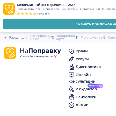
1
2
3
4
5
to
Безлимитный чат с врачами — 24/7
Закрыть
Консультируйтесь с проверенными врачами в приложении НаПоправк
content
~30.5 тыс.
Скачать приложени
НаПоправку
Подарочная
Город:
Щёкино
Приложение
Кли
Плюс
карта
Врачи
Услуги
Диагностика
Онлайн-
консультации
ИИ-доктор
Психологи
Акции