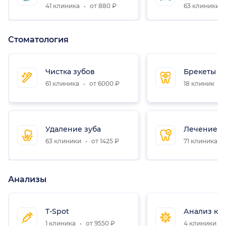
41 клиника
от 880 ₽
63 клиники
Стоматология
Чистка зубов
Брекеты
61 клиника
от 6000 ₽
18 клиник
Удаление зуба
Лечение з
63 клиники
от 1425 ₽
71 клиника
Анализы
T-Spot
Анализ кр
1 клиника
от 9550 ₽
4 клиники