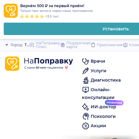
1
2
3
4
5
to
Вернём 500 ₽ за первый приём!
Закрыть
Только при записи через наше приложение
content
~13.5 тыс.
Установить
НаПоправку
Подарочная
Город:
Тула
Приложение
Кли
Плюс
карта
Врачи
Услуги
Диагностика
Онлайн-
консультации
ИИ-доктор
Психологи
Акции