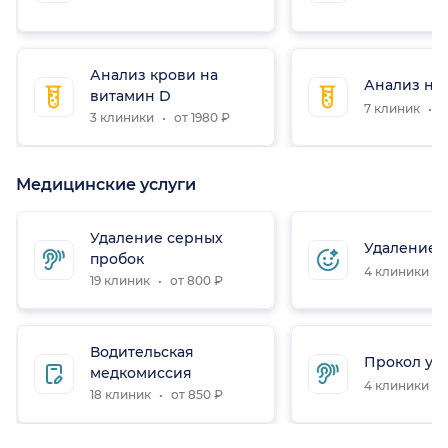
Анализ крови на
Анализ на 
витамин D
7 клиник
о
3 клиники
от 1980 ₽
Медицинские услуги
Удаление серных
Удаление 
пробок
4 клиники
19 клиник
от 800 ₽
Водительская
Прокол уш
медкомиссия
4 клиники
18 клиник
от 850 ₽