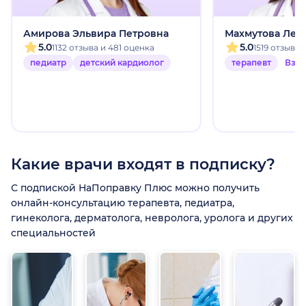
Амирова Эльвира Петровна
Махмутова Лей
5.0
5.0
1132 отзыва и 481 оценка
1519 отзыво
педиатр
детский кардиолог
терапевт
Взр
Какие врачи входят в подписку?
С подпиской НаПоправку Плюс можно получить
онлайн-консультацию терапевта, педиатра,
гинеколога, дерматолога, невролога, уролога и других
специальностей