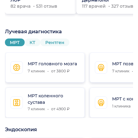
ЛОР
Дерматолог
82 врача
531 отзыв
117 врачей
327 отзыво
Лучевая диагностика
МРТ
КТ
Рентген
МРТ головного мозга
МРТ позво
7 клиник
от 3800 ₽
7 клиник
о
МРТ коленного
МРТ с конт
сустава
1 клиника
о
7 клиник
от 4900 ₽
Эндоскопия