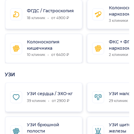
Колоноско
ФГДС / Гастроскопия
наркозом
18 клиник
от 4900 ₽
3 клиники
Колоноскопия
ФКС + ФГД
кишечника
наркозом
10 клиник
от 6400 ₽
2 клиники
УЗИ
УЗИ сердца / ЭХО-кг
УЗИ малого
39 клиник
от 2900 ₽
29 клиник
УЗИ брюшной
УЗИ щито
полости
железы