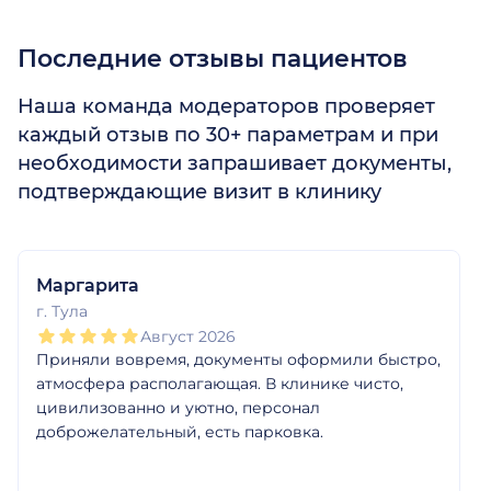
Последние отзывы пациентов
Наша команда модераторов проверяет
каждый отзыв по 30+ параметрам и при
необходимости запрашивает документы,
подтверждающие визит в клинику
1
2
3
4
5
1
2
3
4
5
1
2
3
4
5
1
2
3
4
5
1
2
3
4
5
1
2
3
4
5
Маргарита
г. Тула
Август 2026
Приняли вовремя, документы оформили быстро,
атмосфера располагающая. В клинике чисто,
цивилизованно и уютно, персонал
доброжелательный, есть парковка.