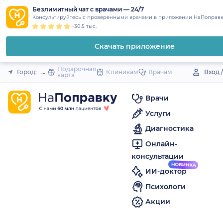
1
2
3
4
5
to
Безлимитный чат с врачами — 24/7
Закрыть
Консультируйтесь с проверенными врачами в приложении НаПоправк
content
~30.5 тыс.
Скачать приложение
Подарочная
Город:
Шилка
Клиникам
Врачам
Вход 
карта
Врачи
Услуги
Диагностика
Онлайн-
консультации
ИИ-доктор
Психологи
Акции